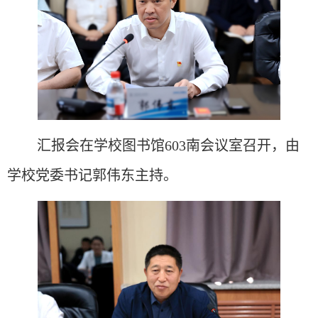
汇报会
在
学校图书馆
603南会议室召
开，由
学校党委书记
郭伟东主持
。