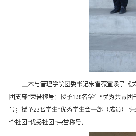
土木与管理学院团委书记宋雪薇宣读了《
团支部”荣誉称号；授予128名学生“优秀共青团
号；授予23名学生“优秀学生会干部（成员）”
个社团“优秀社团”荣誉称号。