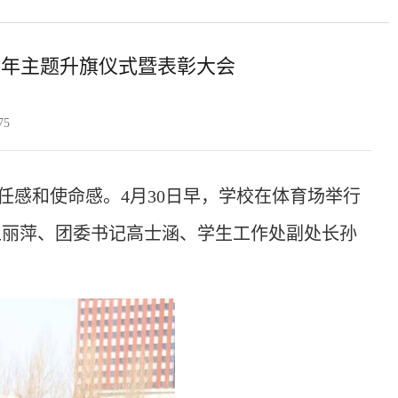
周年主题升旗仪式暨表彰大会
75
任感和使命感
。
4月30日
早
，学校在体育场举行
王丽萍、团委书记高士涵、学生工作处副处长孙