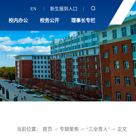
EN
新生报到入口
校内办公
校务公开
理事长专栏
当前位置：
首页
->
专题聚焦
->
“三全育人”
->
正文