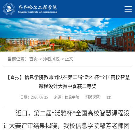
当前位置：
首页
->
师者风貌
->
正文
【喜报】信息学院教师团队在第二届“泛雅杯”全国高校智慧
课程设计大赛中喜获二等奖
浏览次数：
日期：2026-06-25
来源：信息学院
131
近日，第二届“泛雅杯”全国高校智慧课程设
计大赛评审结果揭晓，我校信息学院邹芳老师团