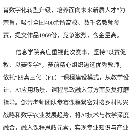
育数字化转型升级，培养面向未来新质人才”为
宗旨，吸引全国400余所高校、数千名教师参
赛，提交作品1969份，竞争激烈，含金量高。
信息学院高度重视此次赛事，坚持“以赛促
教、以赛促学”，赛前精心组织遴选优秀教师，
依托“四真三化（FT）”课程建设模式，从教学设
计、AI应用场景、课程思政融入等方面反复打磨
指导。邹芳老师团队参赛课程紧密对接乡村振兴
战略和数字农业发展趋势，将AI技术与教学深度
融合，融入课程思政元素，实现专业知识与产业