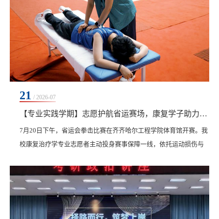
21
/ 2026-07
【专业实践学期】志愿护航省运赛场，康复学子助力拳击赛事
7月20日下午，省运会拳击比赛在齐齐哈尔工程学院体育馆开赛。我
校康复治疗学专业志愿者主动投身赛事保障一线，依托运动损伤与
康复微专业技能，为参赛运动员提供专业康复志愿服务，以青春力
量护航省运会赛事顺利开展。拳击赛事对抗激烈、强度较高，运动
员易出现关节扭伤、肌肉拉伤等损伤，对现场康复保障工作要求严
苛。我校志愿者坚守岗位、履职尽责，赛前为运动员开展肌群激活
放松，运用肌肉贴扎技术防护腕、肘易损部位，降低损...