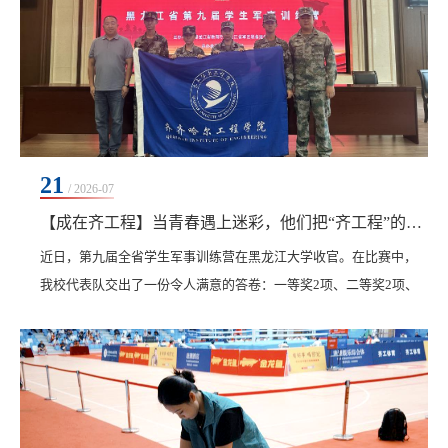
21
/ 2026-07
【成在齐工程】当青春遇上迷彩，他们把“齐工程”的名字写进全省荣誉榜
近日，第九届全省学生军事训练营在黑龙江大学收官。在比赛中，
我校代表队交出了一份令人满意的答卷：一等奖2项、二等奖2项、
三等奖4项，荣获“优秀组织单位”称号，夏春雪同学获得国家军事训
练营参赛资格。这是我校参赛以来取得的最好成绩，与东北林业大
学、黑龙江大学、哈尔滨理工大学等省内26所高校、110名选手同台
竞技，我校学子在轻武器射击、战术对抗、识图用图、战场医疗救
护等多个科目中沉着应战，最终脱颖而出。这不仅...