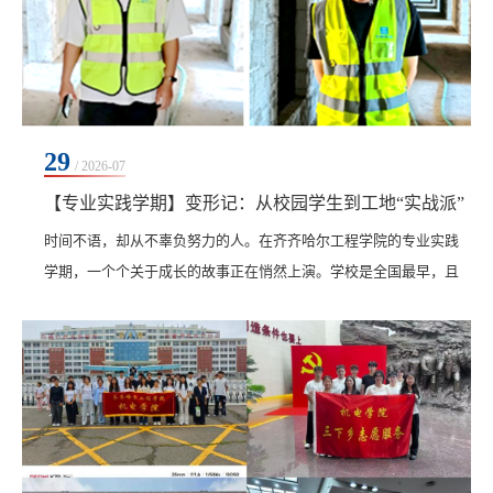
29
/ 2026-07
【专业实践学期】变形记：从校园学生到工地“实战派”
时间不语，却从不辜负努力的人。在齐齐哈尔工程学院的专业实践
学期，一个个关于成长的故事正在悄然上演。学校是全国最早，且
是目前唯一设置专业实践学期的高校，自2003年创设以来，已连续
开展24个学年。专业实践学期打破教室的围墙，把课堂搬到企业一
线，摒弃纸上谈兵，让学生在真实环境中，真学、真做，掌握真本
领。来自土木与管理学院工程管理专业的大三学生汪正和丁帅伟，
在中建二局专班大连海洋大学项目中，用七周时间完成...