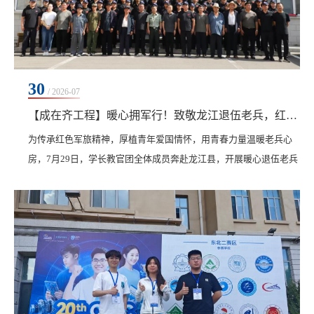
30
/ 2026-07
【成在齐工程】暖心拥军行！致敬龙江退伍老兵，红色薪火代代传
为传承红色军旅精神，厚植青年爱国情怀，用青春力量温暖老兵心
房，7月29日，学长教官团全体成员奔赴龙江县，开展暖心退伍老兵
慰问活动，与退伍老兵欢聚一堂，共忆军旅征程，共叙家国担当。
龙江县退役军人事务局副局长孟凡军致辞，充分肯定退伍老兵保家
卫国的卓越贡献，介绍当地退役军人优抚工作，并寄语青年学子铭
记老兵奉献、传承红色精神。老兵代表现场分享亲身军旅经历，朴
实真挚的讲述还原了热血戍边的峥嵘岁月，深深感染了...