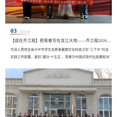
03
/ 2026-08
【成在齐工程】把青春写在龙江大地——齐工程2026“三下乡”圆满收官
为深入贯彻全省大中专学生志愿者暑期文化科技卫生“三下乡”社会
实践工作部署，紧扣“建功‘十五五’，青春为中国式现代化挺膺担当”
主题，齐齐哈尔工程学院立足办学定位，统筹各二级学院组建专业
化实践团队，分赴大庆、梅里斯达斡尔族区、克东县、安达市、龙
江县等地，构建起“红色铸魂研学+专业精准惠民”双线协同实践体
系。将行走的“大思政课”深耕于黑土地之上，组织青年学子以专业
所学服务群众、以实干担当助力乡村振兴，...