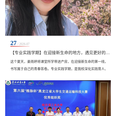
27
/ 2026-07
【专业实践学期】在迎接新生命的地方，遇见更好的自己
这个夏天，姜雨婷将课堂所学带进产房，在迎接新生命的第一线，
书写属于自己的青春答卷。专业实践学期，是我校深化实践育人、
推进产教融合的重要载体。从教室到病房，从课桌到产床，这段看
似不远的距离，却是每一位医学学子必经的成长之路。今天，让我
们走进医院产房，见证齐齐哈尔工程学院医学院助产学242班姜雨婷
同学在专业实践学期如何完成一场从“在校学生”到“生命守护者”的蜕
变。几个月前的课堂上，姜雨婷在笔记本上认真...