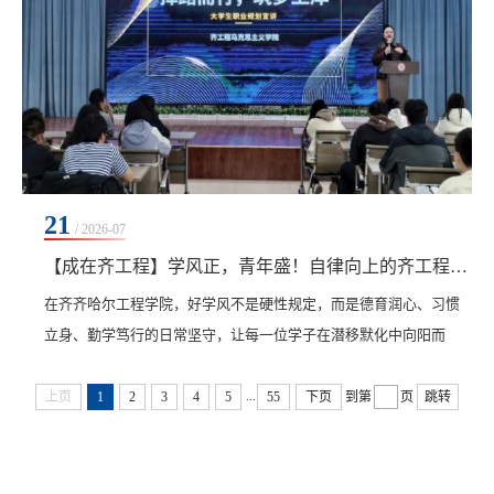
21
/ 2026-07
【成在齐工程】学风正，青年盛！自律向上的齐工程学子
在齐齐哈尔工程学院，好学风不是硬性规定，而是德育润心、习惯
立身、勤学笃行的日常坚守，让每一位学子在潜移默化中向阳而
生、向上成长。​好习惯，撑起好学风。细微习惯涵养品格，点滴坚
...
持促进改变。早起晨练、规律作息、整洁内务、文明言行，每一处
上页
1
2
3
4
5
55
下页
到第
页
跳转
细节都在打磨更好的自己。告别拖延与散漫，让自律、干净、守纪
成为青春的标签。专注课堂，不负好时光。教室是奋斗的主阵地。
教学相长的212学习法让课堂焕发活力：课前预习、课中...