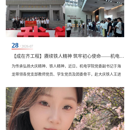
28
/ 2026-07
【成在齐工程】赓续铁人精神 筑牢初心使命​——机电学院党委及团委开展走进大庆铁人王进喜纪念馆三下乡研学实践活动
​为传承弘扬大庆精神、铁人精神，近日，机电学院党委副书记于海
龙带领各党支部教师党员、学生党员及团委骨干，赴大庆铁人王进
喜纪念馆开展红色研学“三下乡”实践活动，以实景课堂筑牢师生理
想信念根基。在讲解员引导下，师生依次参观“不屈的童年”“赤诚报
国”“艰苦创业”“科学求实”“无私奉献”七大主题展厅。从苦难童年磨
砺初心，到主动请缨奔赴油田；从“宁可少活二十年，拼命也要拿下
大油田”的铿锵誓言，到纵身泥浆...