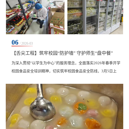
06
/ 2026-03
【舌尖工程】筑牢校园“防护墙” 守护师生“盘中餐”
​为深入贯彻“以学生为中心”的服务理念，全面落实2026年春季开学
校园食品安全培训精神，切实筑牢校园食品安全防线，3月5日上
午，齐齐哈尔工程学院总务处食品卫生监察科组织开展学期初食品
安全专项检查。本次检查覆盖校内两个餐厅及所有独立经营门市，
严格按照食品安全风险管控清单，对食品加工区、用餐区、库房等
重点区域开展拉网式排查。检查坚持“源头严防、过程严管、风险严
控”原则，全面排查风险隐患，推动食品安全监管...