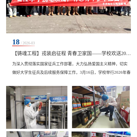
18
/ 2026-03
【铸魂工程】戎装启征程 青春卫家国——学校欢送2026年春季应征入伍学生
为深入贯彻落实国家征兵工作部署，大力弘扬爱国主义精神，切实
做好大学生征兵及后续服务保障工作，3月16日，学校举行2026年春
季应征入伍学生欢送活动，为即将奔赴军营的学子们送行。土木与
管理学院7名学生身着戎装、胸佩光荣花，带着母校的殷切嘱托与美
好祝愿，正式踏上保家卫国的光荣征程。学生工作处处长王丽萍，
武装部部长、学生工作处副处长孙晓芳，各学院党委副书记、辅导
员、生涯导师、学生代表前往火车站，共同为即将入...