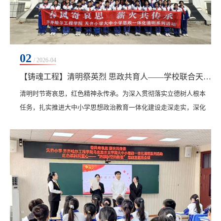
02
/ 2026-04
【铸魂工程】清明祭英烈 思政共育人——学校联合天齐小学开展清明祭扫活动
​清明时节寄哀思，红色精神永传承。为深入贯彻落实立德树人根本
任务，扎实推进大中小学思想政治教育一体化建设走深走实，深化
校际协同育人与党支部共建实效，4月1日上午，由学校马克思主义
学院牵头，联合土木与管理学院党委，与天齐小学共同走进西满烈
士陵园，开展“缅怀革命先烈传承红色基因”主题清明祭扫活动。马
克思主义学院、土木与管理学院师生党员代表及天齐小学师生代表
共同参与，以沉浸式红色实践搭建跨学段思政育人...