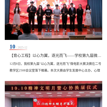
10
/ 2025-12
【育心工程】以心为翼，逐光而飞——学校第九届微电影大赛圆满落幕
12月8日，我校第九届“以心为翼，逐光而飞”微电影大赛决赛在二号
教学区2508会议室落下帷幕。本次大赛由学生发展中心主办，心理
健康教育中心与大学生心理发展协会联合承办，旨在通过光影艺
术，探索青春心灵，传递成长力量。校党委副书记、纪委书记、副
校长陈景鑫，学生发展中心主任康静、教师艾涵塽参会。本次大赛
邀请土木与管理学院辅导员王丽伟、机电学院辅导员王虹、医学院
辅导员江丽娜、信息学院辅导员陈星月担任评委，全校...