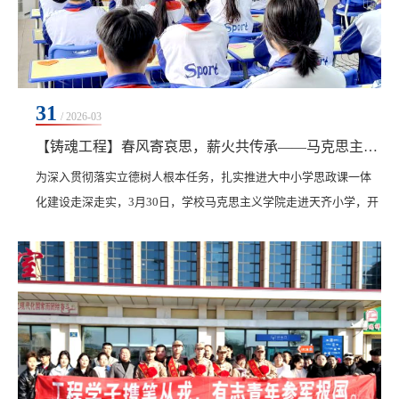
31
/ 2026-03
【铸魂工程】春风寄哀思，薪火共传承——马克思主义学院与天齐小学开展主题教育活动​
为深入贯彻落实立德树人根本任务，扎实推进大中小学思政课一体
化建设走深走实，3月30日，学校马克思主义学院走进天齐小学，开
展“春风寄哀思，薪火共传承”主题教育活动。马克思主义学院院长
赵婷婷，铁锋区教师进修学校德育部副主任王微，天齐小学相关校
领导及我校师生代表共同参加本次活动。本次活动以升旗仪式、主
题班会为主要载体，融合课堂教学与实践育人环节，不断增强思政
教育的吸引力和感染力，引导青少年厚植家国情怀、...