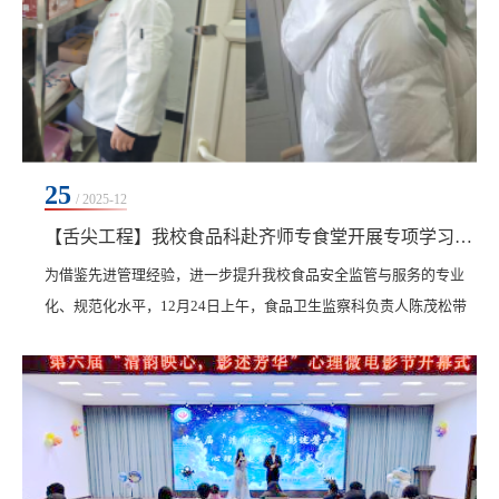
25
/ 2025-12
【舌尖工程】我校食品科赴齐师专食堂开展专项学习交流 提升食品安全管理专业化水平
为借鉴先进管理经验，进一步提升我校食品安全监管与服务的专业
化、规范化水平，12月24日上午，食品卫生监察科负责人陈茂松带
领科室成员杨婷婷、杨建宇，专程赴齐齐哈尔高等师范专科学校
（以下简称“齐师专”）食堂开展专项学习交流活动。本次学习聚焦
食品安全管理的六大核心模块：操作间管理、库房管理、留样管
理、记录书写、检查重点要点及存档规范。在齐师专食堂负责人孟
凡永、谷立嘉的全程陪同下，学习小组深入食堂操作间、...