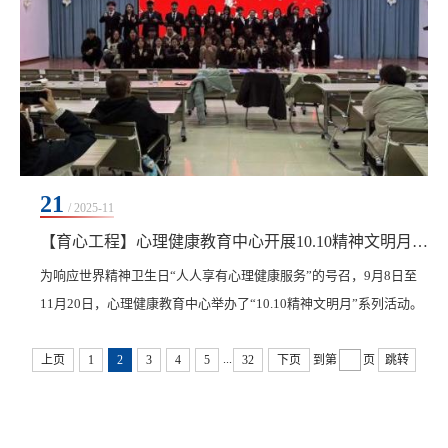
21
/ 2025-11
【育心工程】心理健康教育中心开展10.10精神文明月系列活动
为响应世界精神卫生日“人人享有心理健康服务”的号召，9月8日至
11月20日，心理健康教育中心举办了“10.10精神文明月”系列活动。
活动覆盖全校，吸引了学校5000余名师生热情参与，共同营造了积
...
极健康的校园心理氛围。本次活动以“五育融合”为核心理念，精心
上页
1
2
3
4
5
32
下页
到第
页
跳转
策划了六大板块，多维度、全方位地护航学生成长：以美润心，发
现美好：“发现校园心美好”摄影活动，鼓励师生用镜头捕捉温暖瞬
间，在共赏校园景致中产生情感共鸣，潜移默...