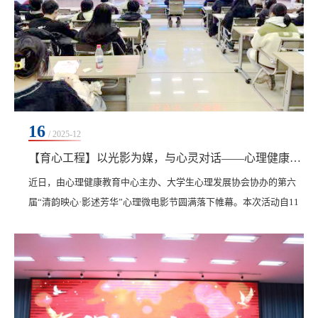
16
/ 2025-12
【育心工程】以光影为媒，与心灵对话——心理健康教育中心举办第六届心理微电影节系列活动
​近日，由心理健康教育中心主办、大学生心理发展协会协办的第六
届“清韵映心·影述芳华”心理微电影节圆满落下帷幕。本次活动自11
月14日启动，为期一个月，吸引全校1500余名师生积极参与，通过
丰富多样的形式引导学子关注心理健康，传递温暖与力量。活动在
温馨的光影开幕式后正式展开。其间，“心”有灵犀猜词挑战、“心”流
共鸣围坐分享、“心”之歌音乐交流、“心之音”朗读沙龙等环节依次开
展，同学们在互动中拉近距离，在倾...