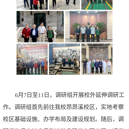
6月
7日至
11
日，调研组开展校外延伸调研工
作
。
调研组
首先
前往
我校
昂昂溪校区，
实地考察
校区基础设施、办学布局及建设规划。
随后，
调