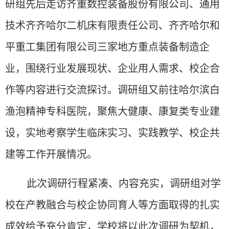
研组先后走
访
齐重数控装备股份有限公司
、通用
技术齐齐哈尔二机床有限责任公司、齐齐哈尔和
平重工集团有限公司
三家
地方
重点装备制造企
业
，
围绕行业发展现状、企业用人需求
、校企合
作
等内容
进行
交流探讨。调研组
又
前往哈尔滨白
渔泡精神专科医院，
聚焦大健康、康复类专业建
设，实地考察学生临床实习、实践教学、校企共
建等工作开展情况。
此次调研行程紧凑、内容充实，调研组对学
校在
产教融合与校企协同育人
等方面
取得的
扎实
成效给予充分肯定，学校将以此次调研为契机，