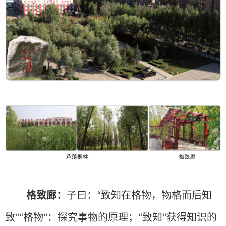
格致廊：
子曰：
致知在格物，物格而后知
“
致
格物
：探究事物的原理；
致知
获得知识的
”“
”
“
”