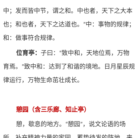
中；发而皆中节，谓之和。中也者，天下之大本
也；和也者，天下之达道也。
中：事物的规律；
”
和：做事符合规律。
位育亭：
子曰：
致中和，天地位焉，万物
“
育焉。
致中和：达到了和谐的境地。日月星辰规
”
律运行，万物生命茁壮成长。
憩园（含三乐廊、知止亭）
憩，歇息的地方。
憩园
，说文论语的场
“
”
所，补充精神力量的家园，蓄势待发的阵地。来