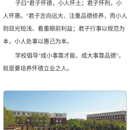
子曰
君子怀德，小人怀土；君子怀刑，小
”
人怀惠。
君子志向远大、注重品德修养，而小人
”
则目光短浅、看重眼前利益；君子行事以规范为
本，小人处事以惠己为本。
学校倡导
成小事靠才能、成大事靠品德
，
“
”
就是要培养怀德立业之人。