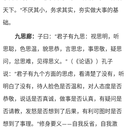
天下。
不厌其小，务求其实，夯实做大事的基
”
础。
九思廊：
子曰：
君子有九思：视思明，听
“
思聪，色思温，貌思恭，言思忠，事思敬，疑思
问，忿思难，见得思义。
（《论语》）孔子
”
说：
君子有九个方面的思虑，看清楚了没有，听
”
明白了没有，待人脸色是否温和，对人态度是否
恭敬，说话是否真诚，做事是否认真，有疑问是
否请教，发怒是否想到了后果，有利可图时是否
想到了事理。
修身要义
自我反省，自我激
”
——