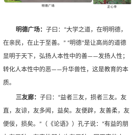
明德广场：
子曰：
大学之道，在明明德，
“
在亲民，在止于至善。
明德
是让高尚的道德
” “
”
显明于天下，弘扬人本性中的善
发扬人性；
——
转化人本性中的恶
升华兽性，这是教育的本
——
质。
三友廊：
子曰：
益者三友，损者三友。友
“
直，友谅，友多闻，益矣。友便辟，友善柔，友
便佞，损矣。
（《论语》）孔子说：
有益的朋
”
”