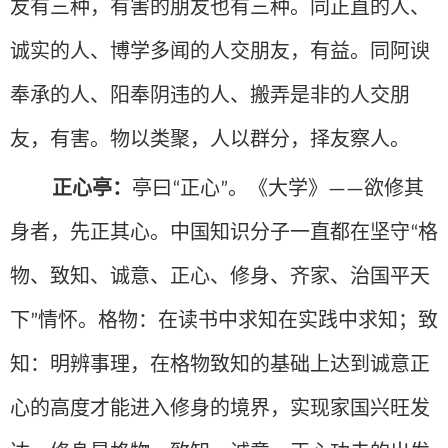
友有三种，有害的朋友也有三种。同正直的人、
诚实的人、博学多闻的人交朋友，有益。同阿谀
奉承的人、阳奉阴违的人、搬弄是非的人交朋
友，有害。物以类聚，人以群分，择友察人。
正心亭：
亭曰
正心
。《大学》
欲修其
“
”
——
身者，先正其心。中国知识分子一直都在坚守
格
“
物、致知、诚意、正心、修身、齐家、治国平天
下
情怀。格物：在读书中求知在实践中求知；致
”
知：明辨事理，在格物致知的基础上达到诚意正
心的高度才能进入修身的境界，实现家国兴旺发