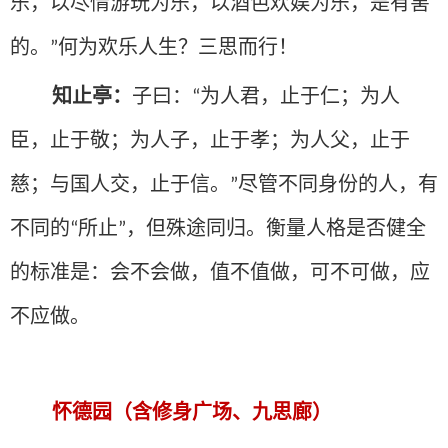
乐，以尽情游玩为乐，以酒色欢娱为乐，是有害
的。
何为欢乐人生？三思而行！
”
知止亭：
子曰：
为人君，止于仁；为人
“
臣，止于敬；为人子，止于孝；为人父，止于
慈；与国人交，止于信。
尽管不同身份的人，有
”
不同的
所止
，但殊途同归。衡量人格是否健全
“
”
的标准是：会不会做，值不值做，可不可做，应
不应做。
怀德园（含修身广场、九思廊）