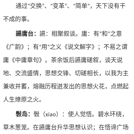
通过
交换
、
变革
、
简单
，天下没有干
“
”
“
”
“
”
不成的事。
讌庸台：
讌：相聚叙谈。庸：有
和
之意
“
”
《广韵》；有
用
之义《说文解字》；不易之谓
“
”
庸《中庸章句》。茶余饭后讌庸磋叙，谈天说
地、交流盛情，思想交锋、切磋相长，以我为主
兼收并蓄，熔融历程迸发出的思想火花，点燃起
人生燎原之火。
斅岛：
斅（
）：使人觉悟。碧水环绕，
xiao
草木葱茏。在讌庸台升华思想认识；在悟谛广场