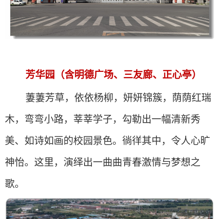
芳华园（含明德广场、三友廊、正心亭）
萋萋芳草，依依杨柳，妍妍锦簇，荫荫红瑞
木，弯弯小路，莘莘学子，勾勒出一幅清新秀
美、如诗如画的校园景色。徜徉其中，令人心旷
神怡。这里，演绎出一曲曲青春激情与梦想之
歌。