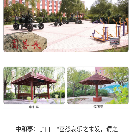
中和亭：
子曰：
喜怒哀乐之未发，谓之
“