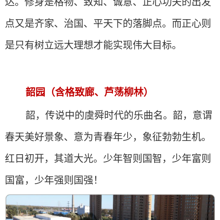
达。修身是格物、致知、诚意、正心功夫的出发
点又是齐家、治国、平天下的落脚点。而正心则
是只有树立远大理想才能实现伟大目标。
韶园（含格致廊、芦荡柳林）
韶，传说中的虞舜时代的乐曲名。韶，
意
谓
春天美好景象、意为青春年少，象征勃勃生机。
红日初开，其道大光。少年智则国智，少年富则
国富，少年强则国强！