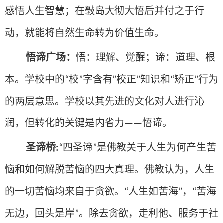
感悟人生智慧；在斅岛大彻大悟后并付之于行
动，就能将自然生命转为价值生命。
悟谛广场：
悟：理解、觉醒；谛：道理、根
本。学校中的
校
字含有
校正
知识和
矫正
行为
“
”
”
”
“
”
的两层意思。学校以其先进的文化对人进行沁
润，但转化的关键是内省力
悟谛。
——
圣谛桥
四圣谛
是佛教关于人生为何产生苦
:
“
”
恼和如何解脱苦恼的四大真理。佛教认为，人生
的一切苦恼均来自于贪欲。
人生如苦海
，
苦海
“
”
“
无边，回头是岸
。除去贪欲，走利他、服务于社
”