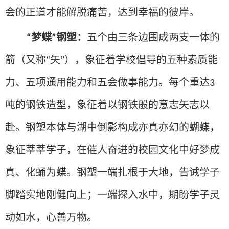
会的正道才能解脱痛苦，达到幸福的彼岸。
梦蝶
钢塑：
五个由三条边围成两支一体的
“
”
箭（又称
矢
），象征着学校倡导的五种素质能
“
”
力、五项通用能力和五会做事能力。每个重达
3
吨的钢铁造型，象征着以钢铁般的意志矢志以
赴。钢塑本体与湖中倒影构成亦真亦幻的蝴蝶，
象征莘莘学子，在催人奋进的校园文化中好梦成
真、化蛹为蝶。钢塑一端扎根于大地，告诫学子
脚踏实地刚健向上；一端探入水中，期盼学子灵
动如水，心善万物。