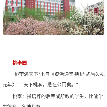
桃李园
桃李满天下
出自《资治通鉴
唐纪
武后久视
“
”
·
·
元年》：
天下桃李，悉在公门矣。
“
”
桃李：指培养的后辈或所教的学生，比喻学