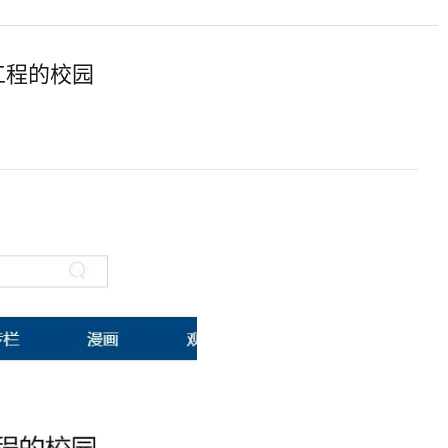
工程的校园