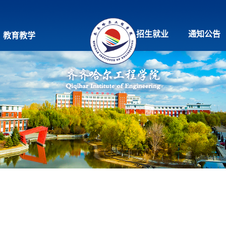
招生就业
通知公告
教育教学