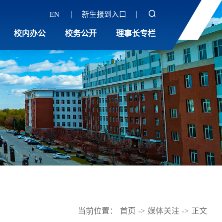
EN
新生报到入口
校内办公
校务公开
理事长专栏
当前位置：
首页
->
媒体关注
->
正文