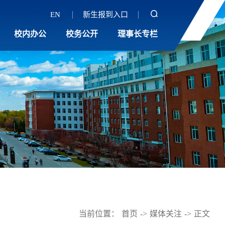
EN
新生报到入口
校内办公
校务公开
理事长专栏
当前位置：
首页
->
媒体关注
->
正文