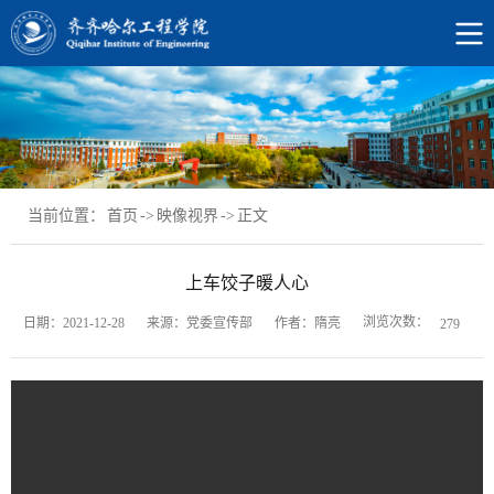
当前位置：
首页
->
映像视界
->
正文
上车饺子暖人心
浏览次数：
日期：2021-12-28
来源：党委宣传部
作者：隋亮
279