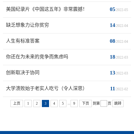
05
美国纪录片《中国这五年》非常震撼！
/2022-05
14
缺乏想象力让你贫穷
/2022-04
08
人生有标准答案
/2022-04
18
你还在为未来的竞争而焦虑吗
/2022-03
13
创新取决于协同
/2022-03
11
大学溃败始于老实人吃亏（令人深思）
/2022-02
...
上页
1
2
3
4
5
9
下页
到第
页
跳转