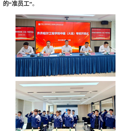
的
“准员工”
。