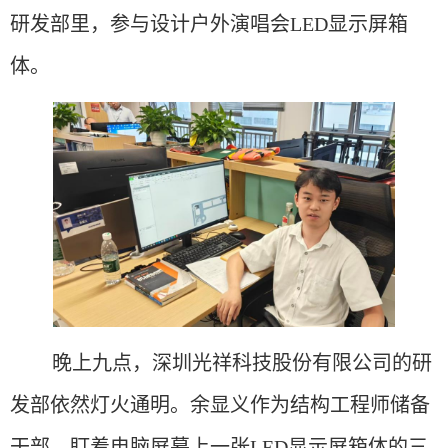
研发
部里
，参与设计户外演唱会
LED显示屏箱
体
。
晚上九点
，深圳光祥科技股份有限公司的研
发部依
然灯火通明。余显义作为结构工程师储备
干部，盯着
电脑
屏幕上一张
LED显示屏箱体的三