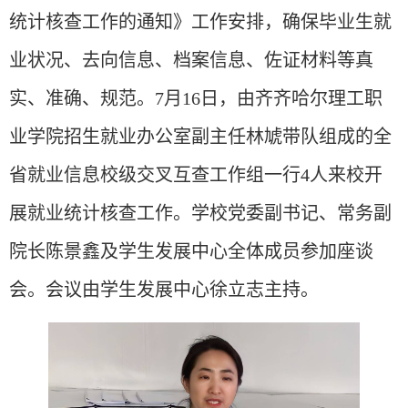
统计核查工作的通知》工作安排，确保毕业生就
业状况、去向信息、档案信息、佐证材料等真
实、准确、规范
。
7月
16
日，由齐齐哈尔理工职
业学院
招生就业办公室副主任林虓带队
组成的
全
省就业信息
校级交叉互查工作
组
一行
4
人来校
开
展
就业统计核查工作
。
学校党委
副
书记
、
常务副
院长陈景鑫
及学生发展中心
全体成员参加座谈
会。会议由
学生发展中心
徐立志主持。