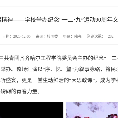
精神——学校举办纪念“一二·九”运动90周
浏览次数：
日期：2025-12-06
来源：校团委
摄影：隋亮
282
由共青团齐齐哈尔工程学院委员会主办的纪念“一二·
举办。整场汇演以“序、忆、望”为叙事脉络，将民
听盛宴，更是一堂生动鲜活的“大思政课”，成为学
起磅礴的青春力量。