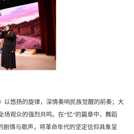
儿》以悠扬的旋律，深情奏响民族觉醒的前奏；大
场观众的强烈共鸣。在“忆”的篇章中，舞蹈
的剧情与歌声，将革命年代的坚定信仰具象呈