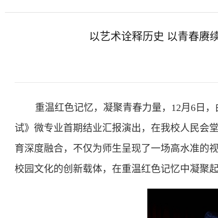
以艺术诠释历史 以青春赓续
重温红色记忆，凝聚青春力量，12月6日，
试》微专业首期结业汇报演出，在我校人民会堂
育深度融合，不仅为师生呈现了一场高水准的视
校园文化的创新载体，在重温红色记忆中凝聚