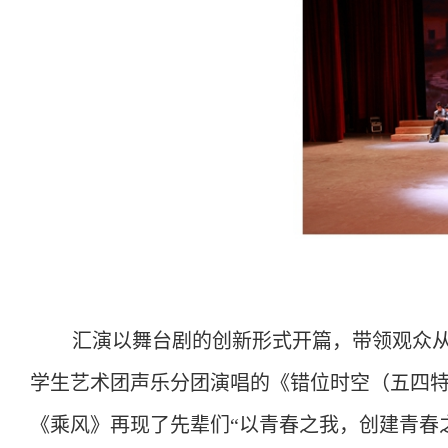
汇演以舞台剧的创新形式开篇，带领观众从
学生艺术团声乐分团演唱的《错位时空（五四特
《乘风》再现了先辈们“以青春之我，创建青春