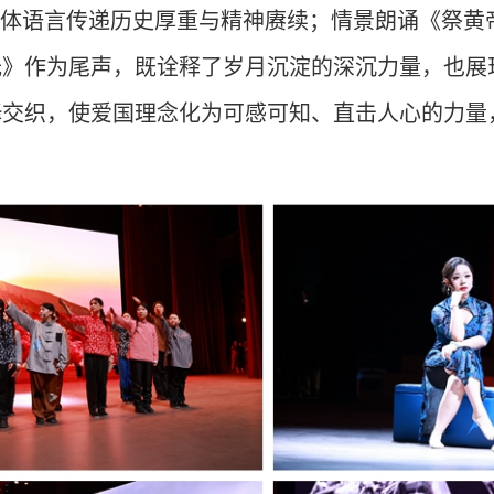
肢体语言传递历史厚重与精神赓续；情景朗诵《祭黄
光》作为尾声，既诠释了岁月沉淀的深沉力量，也展
交织，使爱国理念化为可感可知、直击人心的力量