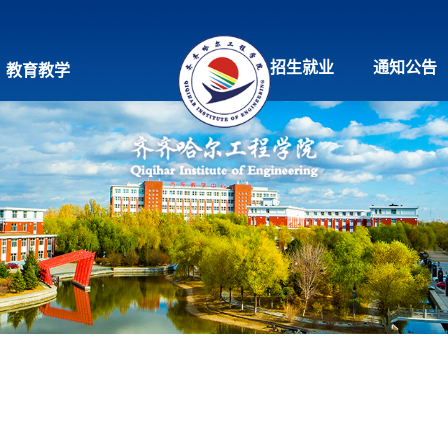
招生就业
通知公告
教育教学