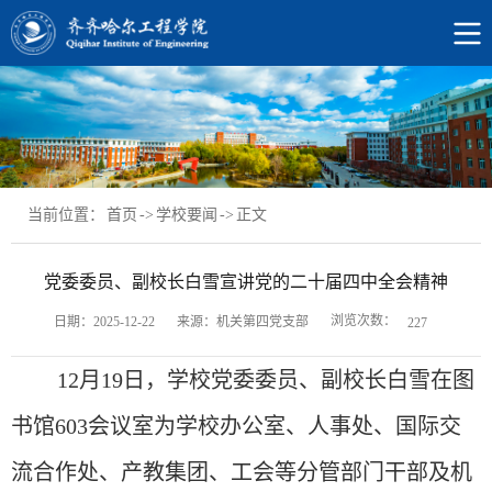
当前位置：
首页
->
学校要闻
->
正文
党委委员、副校长白雪宣讲党的二十届四中全会精神
浏览次数：
日期：2025-12-22
来源：机关第四党支部
227
12月19日，学校
党委委员、副校长
白雪
在
图
书馆
603会议室
为学校办公室
、
人事处、
国际交
流合作处、产教集团、工会
等分管部门干部及
机