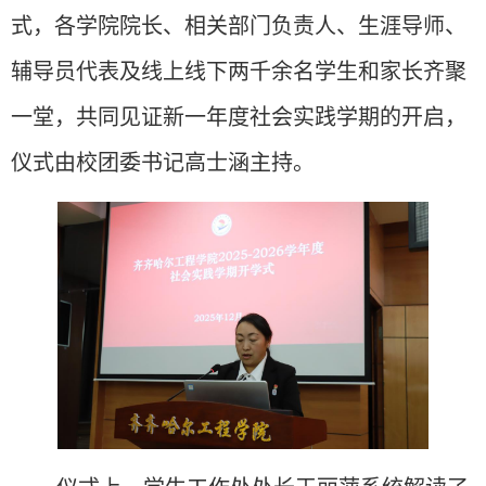
式，各学院院长、
相关
部门负责人、生涯导师
、
辅导员
代表及
线上线下两千余名
学
生
和
家长齐聚
一堂，共同见证新一年度社会实践
学期的开
启
，
仪式由校团委书记高士涵主持
。