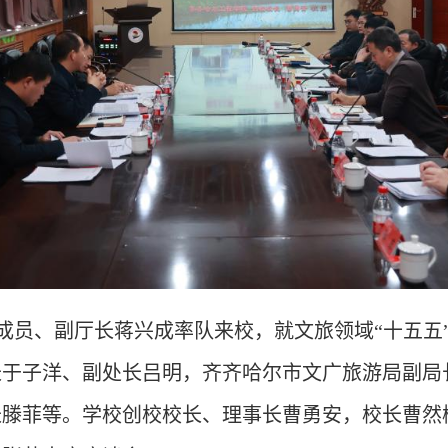
成员、副厅长蒋兴成率队来校
，就
文旅领域
“
十五五
长于子洋
、
副处长吕明
，
齐齐哈尔市文广旅游局副局
长滕菲
等。学校创校校长、理事长曹勇安，校长曹然