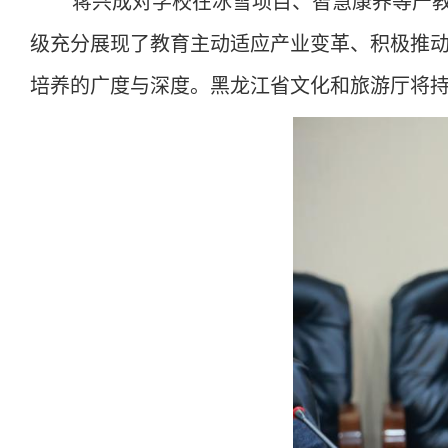
蒋兴成对
学校
在冰雪项目、
智慧康养等
产
级充分
展
现了教育主动适应产业变革、积极推
培养
的广
度
与深度
。黑龙江省文化和旅游厅将