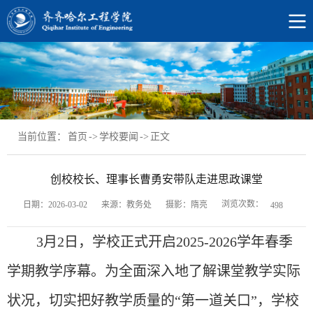
当前位置：
首页
->
学校要闻
->
正文
创校校长、理事长曹勇安带队走进思政课堂​
浏览次数：
日期：2026-03-02
来源：教务处
摄影：隋亮
498
3
月
2
日，
学
校正式开启
2025
-
2026学年春季
学期教学序幕。为全面深入地了解课堂教学实际
状况，切实把好教学质量的“第一道关口”，
学校