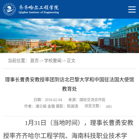
当前位置：
首页
->
学校要闻
->
正文
理事长曹勇安教授率团到访北巴黎大学和中国驻法国大使馆
教育处
日期：2019-02-04
来源：国际交流合作处
浏览次数：
作者：浦兰娟 金璐 摄影：陈国清
685
1
月31日（当地时间），理事长曹勇安教
授率齐齐哈尔工程学院、海南科技职业技术学