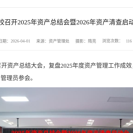
校召开2025年资产总结会暨2026年资产清查启
浏览次数：
日期：2026-04-01
来源：资产管理处
摄影：隋亮
116
室召开资产总结大会，复盘2025年度资产管理工作成
产管理员参会。