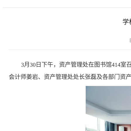
学
3月30日下午，资产管理处在图书馆414
会计师姜岩、资产管理处处长张磊及各部门资