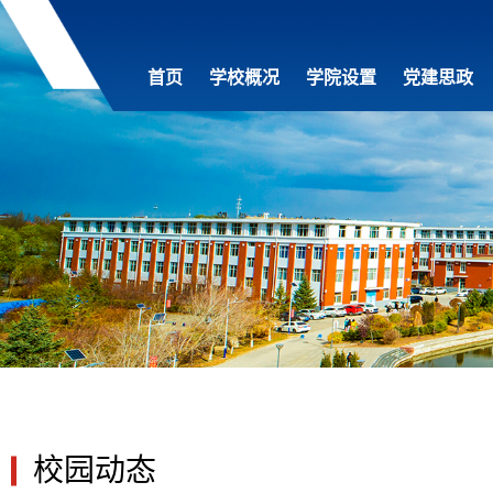
首页
学校概况
学院设置
党建思政
校园动态