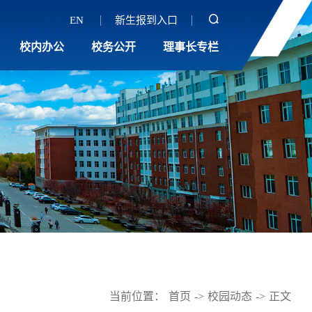
EN
新生报到入口
校内办公
校务公开
理事长专栏
当前位置：
首页
->
校园动态
->
正文