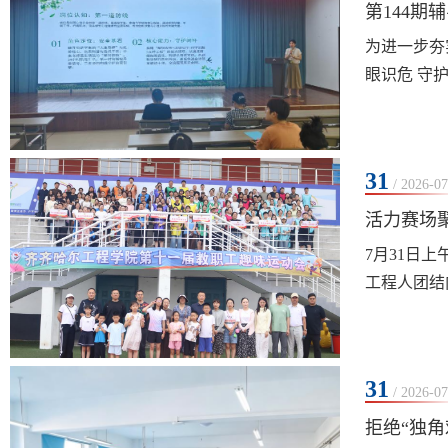
第144期
为进一步夯
眼识危 守
网络分工，
分享结束后
31
/ 2026-07
活力赛场
7月31日
工程人团结
享运动。本
人“背靠背夹
31
/ 2026-07
拒绝“独