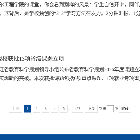
尔工程学院的课堂，你会看到别样的风景：学生自信开讲，同伴
。这背后，是学校独创的“212”学习方法在发力。2分钟汇报、
的时间管理和全员参与的高频互动，为应用型课堂注入了源源不断的活力
合，实则是一场...
我校获批13项省级课题立项
江省教育科学规划领导小组公布省教育科学规划2026年度课题
实现新的突破。本次获批课题包括6项重点课题、1项就业专项重
、新质生产力发展、区域产业升级需求，重点聚焦AI赋能教学
程思政、高质量就业等领域，...
...
上页
1
2
3
4
5
457
下页
到第
页
跳转