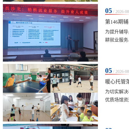
05
/ 2026-08
第146期
为提升辅导
耕就业服务
大模块层层
示，辅导员
05
/ 2026-08
暖心托管
为切实解决
优质场馆资
暑假，也让
到现场，与