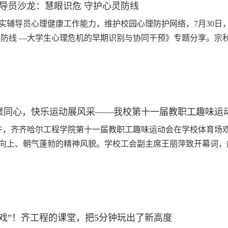
辅导员沙龙：慧眼识危 守护心灵防线
实辅导员心理健康工作能力，维护校园心理防护网络，7月30日
护防线 —大学生心理危机的早期识别与协同干预》专题分享。宗
同时提出辅导员必备核心能力闭环：敏锐观察、温暖陪伴、科学
，学生工作处处长王丽萍表...
聚同心，快乐运动展风采——我校第十一届教职工趣味运
上午，齐齐哈尔工程学院第十一届教职工趣味运动会在学校体育场
向上、朝气蓬勃的精神风貌。学校工会副主席王丽萍致开幕词，
次运动会设置多项兼具协作性与趣味性的特色项目：百人同场“
球跳”，紧紧依偎稳步跳...
角戏”！齐工程的课堂，把5分钟玩出了新高度