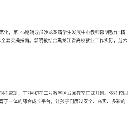
化，第146期辅导员沙龙邀请学生发展中心教师郭明敬作“精
作全套实操指南。郭明敬结合黑龙江省高校就业工作实际，分六
了全面的实操指引。 培训结束后，学生工作处处长王丽萍表
期托管班，于7月初在二号教学区1208教室正式开班。依托校园
育于一体的综合成长平台，让孩子们度过安全、充实、多彩的
会副主席、学生工作处处长王丽萍，工会委员康静、谢云飞来