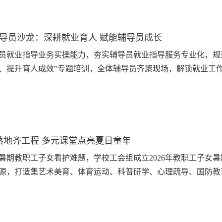
辅导员沙龙：深耕就业育人 赋能辅导员成长
员就业指导业务实操能力，夯实辅导员就业指导服务专业化，规范
、提升育人成效”专题培训，全体辅导员齐聚现场，解锁就业工
拆解，从系统操作到案例避坑，为辅导员高效开展就业工作提供
作为学生求职路的第一引...
落地齐工程 多元课堂点亮夏日童年
暑期教职工子女看护难题，学校工会组成立2026年教职工子女暑
源，打造集艺术美育、体育运动、科普研学、心理疏导、国防教
广大教职工卸下后顾之忧，安心投入工作。开班仪式上，学校工
孩子们亲切交流，寄语全体学...