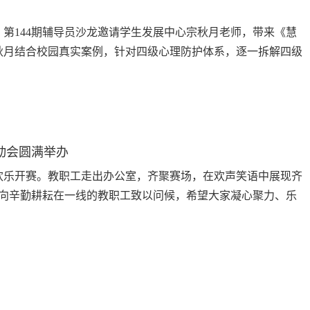
，第144期辅导员沙龙邀请学生发展中心宗秋月老师，带来《慧
秋月结合校园真实案例，针对四级心理防护体系，逐一拆解四级
识别、及时上报，为大学生日常心理工作划定清晰行动框架。
动会圆满举办
欢乐开赛。教职工走出办公室，齐聚赛场，在欢声笑语中展现齐
向辛勤耕耘在一线的教职工致以问候，希望大家凝心聚力、乐
龙行天下”，统一步调并肩向前，尽显同心共进的磅礴气场；双