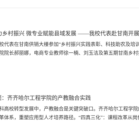
力乡村振兴 微专业赋能县域发展 ——我校代表赴甘南开
，我校代表在甘南供销大楼参加“乡村振兴实践表彰、科技助农及
院院长郝丽娜，电商专业教师徐一楠、刘玉洁及第五期甘南乡村
、四级主任科员陈丹，甘南县供销系统四级调研员刘玉和、配送
根甘南、助推农特产品销售...
破题：齐齐哈尔工程学院的产教融合实践
科高校转型发展中，产教融合是关键突破口。齐齐哈尔工程学院
革体系，重塑应用型人才培养路径。“四真三化”：课程改革从岗位
真学、真做、掌握真本领；“三化”即工作任务课程化、教学任务
能力倒推课程...