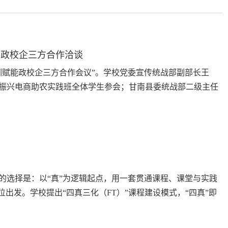
展政校企三方合作洽谈
培训赋能政校企三方合作会议”。学校党委宣传统战部副部长王
振兴电商助农实践班全体学生参会；甘南县委统战部二级主任
中心总经理商英杰出席本次活动。会上，商英杰总结了我校实
的选择是：以“真”为逻辑起点，用一套贯通课程、课堂与实践
出发。学校提出“四真三化（FT）”课程建设模式，“四真”即
工作化、工作过程系统化。其核心是对传统课程逻辑的“逆向设