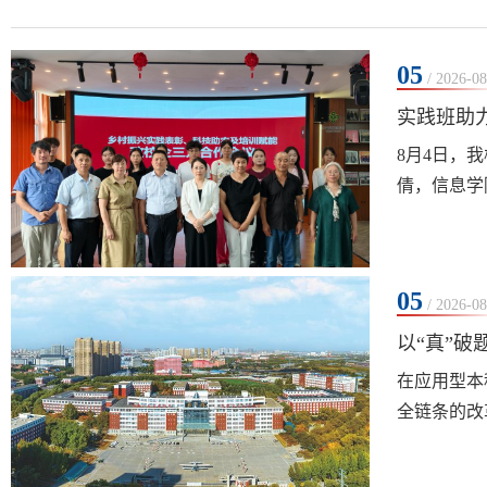
05
/ 2026-08
实践班助
​8月4日
倩，信息学
科员梁书军
践班多年扎
05
/ 2026-08
以“真”
在应用型本
全链条的改
真实环境、
计”，从岗位