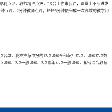
犀利点评，教师精准点拨，PK台上你来我往，课堂上不断迸发
1分钟互评、2分钟教师点评，短短5分钟便完成一次高效的教学闭
。 “212”闭环：5分钟里的教学“微革命”“2+1+2”，看似
立项名单，我校推荐申报的13项课题全部获批立项，课题立项数
点课题、3项一般课题、3项青年专项一般课题，紧密结合教育
改革、产教融合育人创新、微专业建设、智慧康养产业、冰雪经