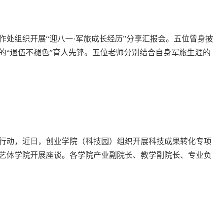
工作处组织开展“迎八一·军旅成长经历”分享汇报会。五位曾身披
的“退伍不褪色”育人先锋。五位老师分别结合自身军旅生涯的
血青春的故事。 学生工作处副处长孙晓芳表示，本次沙龙既是
行动，近日，创业学院（科技园）组织开展科技成果转化专项
艺体学院开展座谈。各学院产业副院长、教学副院长、专业负
席。今年是全省深化科技成果产业化突破年，科技成果转化指