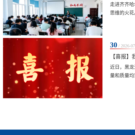
走进齐齐哈
思维的火花
环，以精准
简单的数字组
30
/ 2026-07
【喜报】
近日，黑龙
量和质量均
数字化转型
济发展、课