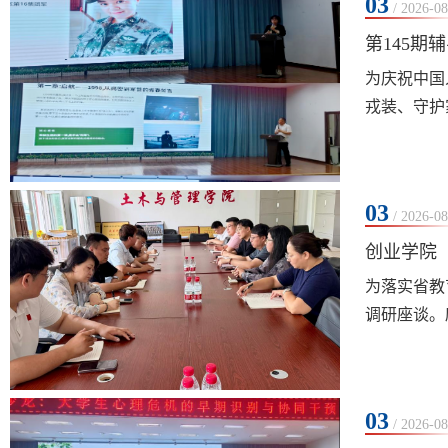
03
/ 2026-08
第145期
为庆祝中国
戎装、守护
真实经历，
一次深刻的
03
/ 2026-08
创业学院
为落实省教
调研座谈。
责人、校办
标已纳入高
03
/ 2026-08