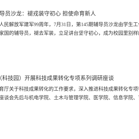
辅导员沙龙：褪戎装守初心 担使命育新人
人民解放军建军99周年，7月31日，第145期辅导员沙龙由学生
家国的辅导员，褪去军装，立足讲台坚守初心，成为校园里别样
讲述军营训练的严苛磨砺、戍守岗位的责任坚守、并肩作战的热
红色教育，也是一场生...
（科技园）开展科技成果转化专项系列调研座谈
育厅关于科技成果转化的工作要求，深入推进科技成果转化专项
座谈会先后与机电学院、土木与管理学院、医学院、信息学院、
企业负责人、双创联络员参加，创业学院（科技园）全体成员出
校高质量发展增值性评价体系...