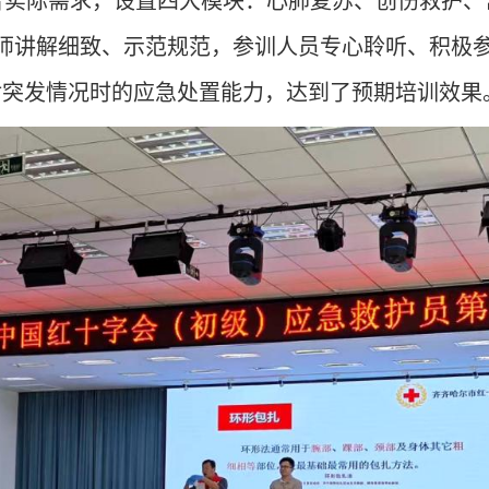
合实际需求，设置
四
大模块：心肺复苏、创伤救护
、
师讲解细致、示范规范，参训人员专心聆听
、
积极
对突发情况时的应急处置能力，达到了预期培训效果