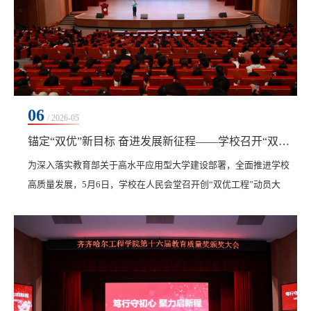
06
/ 2026-05
锚定“双优”新目标 奋进发展新征程——学校召开“双优工程”动员大会
为深入落实教育部关于高水平应用型大学建设部署，全面推进学校
高质量发展，5月6日，学校在人民会堂召开创“双优工程”动员大
会。学校创校校长、理事长曹勇安作动员讲话，党委副书记、纪委
书记、副校长陈景鑫主持，全体教工与学生代表齐聚一堂，凝聚共
识、鼓足干劲，共同吹响创建“办学能力优质、服务区域经济社会发
展优秀”高水平应用型大学的冲锋号。会上，曹勇安深入解读了国家
“双优工程”的政策内涵，回顾了学校25年产教融...