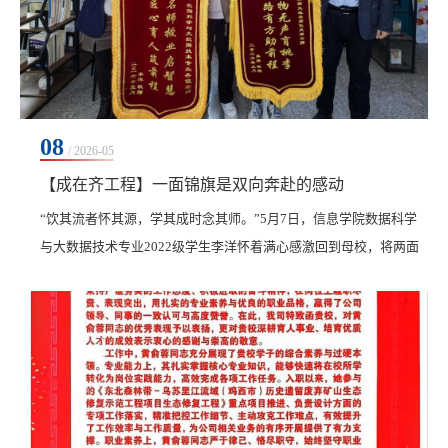
08
/ 2026-05
【成在齐工程】一面锦旗是双向奔赴的感动
​“饮其流者怀其源，学其成时念其师。”5月7日，信息学院数据科学
与大数据技术专业2022级学生李洋怀着满心感激回到母校，将两面
锦旗亲手送到老师手中。一面写着“名师授业启智慧，匠心育人筑前
程”，赠予数据科学与大数据技术专业全体教师；另一面写着“润物
无声育桃李，引路有方助前程”，赠予他的生涯导师张庆祥。锦旗上
的字字句句，承载着他对母校四年悉心培养、对老师们谆谆教诲的
深深眷恋与由衷感恩。 师恩如灯，照亮前行...