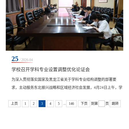
25
/ 2026-04
学校召开学科专业设置调整优化论证会
为深入贯彻落实国家及黑龙江省关于学科专业结构调整的部署要
求，主动服务东北振兴战略和区域经济社会发展，4月24日上午，学
校在图书馆603南会议室召开学科专业设置调整优化论证会，来自东
...
北农业大学、东北石油大学、厦门大学、齐齐哈尔大学、黑龙江工
上页
1
2
3
4
5
146
下页
到第
页
跳转
程学院、新乡学院等省内外高校的专家对学校专业结构优化调整方
案进行了评议。会议由校长曹然彬主持，副校长张静出席会议，教
务处干部、各二级学院教学副院长参加。本次论证会采...