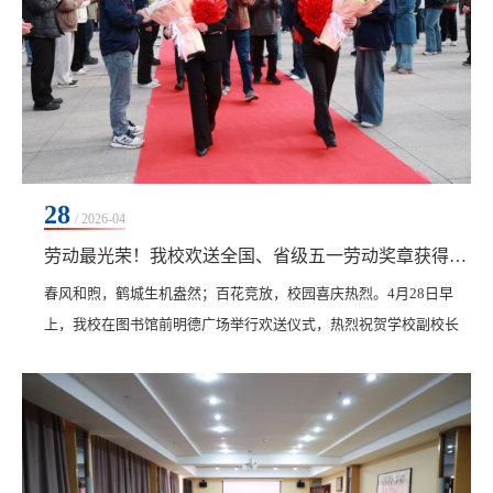
28
/ 2026-04
劳动最光荣！我校欢送全国、省级五一劳动奖章获得者赴会受奖
‍‍‍春风和煦，鹤城生机盎然；百花竞放，校园喜庆热烈。4月28日早
上，我校在图书馆前明德广场举行欢送仪式，热烈祝贺学校副校长
张静荣获全国五一劳动奖章、副校长白雪荣获省级五一劳动奖章。
学校党政班子成员、学校工会委员、全体干部及师生代表600余人齐
聚一堂，共同见证这一荣耀时刻。学校工会副主席、学生工作处处
长王丽萍主持欢送会，学校党委书记郭伟东发表讲话。郭伟东代表
学校向全国五一劳动奖章获得者张静、省级五一...