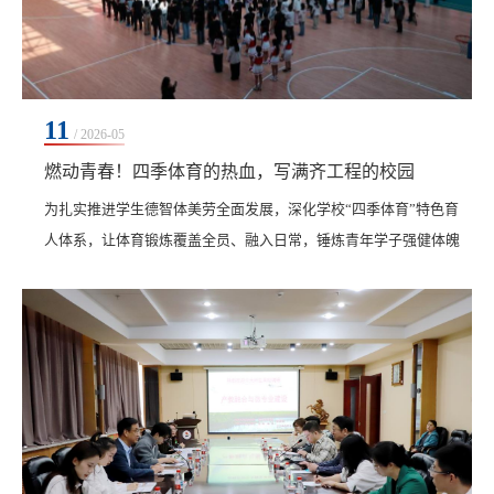
11
/ 2026-05
燃动青春！四季体育的热血，写满齐工程的校园
为扎实推进学生德智体美劳全面发展，深化学校“四季体育”特色育
人体系，让体育锻炼覆盖全员、融入日常，锤炼青年学子强健体魄
与拼搏品格，5月9日至10日，学校2026年春季运动会在体育馆火热
开赛、圆满收官。本次赛事由艺术与体育学院承办，既是全校师生
的青春竞技盛会，也是我校备战黑龙江省第十六届运动会的实战预
热，更是学校深耕德智体美劳全面发展育人工作、落地“健康第一”
育人理念、打造特色“四季体育”体系，为全体学...