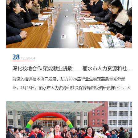
28
/ 2026-04
深化校地合作 赋能就业提质——丽水市人力资源和社会保障局及丽水市莲都区政府一行来校调研交流并参加招聘活动
​为深入推进校地协同发展，助力2026届毕业生实现高质量充分就
业，4月28日，丽水市人力资源和社会保障局四级调研员陈正平、人
才管理服务中心副主任朱振超，丽水市莲都区委常委、常务副区长
曹永跃一行来校调研交流，并参加专场校园招聘活动。学校党委副
书记、纪委书记、副校长陈景鑫热情接待，信息学院、艺术与体育
学院院长郝丽娜，学生发展中心主任康静及相关部门负责人陪同调
研。当日上午，由我校联合丽水市人力资源和社会保障...