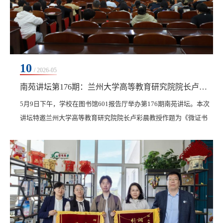
10
/ 2026-05
南苑讲坛第176期：兰州大学高等教育研究院院长卢彩晨教授作专题讲座
​5月9日下午，学校在图书馆601报告厅举办第176期南苑讲坛。本次
讲坛特邀兰州大学高等教育研究院院长卢彩晨教授作题为《微证书
的国际现状与发展趋势》的专题报告。学校领导及全体骨干学习班
成员参会。活动由教务处处长李文禹主持。报告伊始，卢彩晨凭借
深厚的学术积淀和广阔的国际视野，系统梳理了微证书的缘起与演
进脉络。他指出，随着数字化浪潮与“零工经济”的兴起，微证书作
为传统学位教育的补充，正迅速成为全球高等教育...