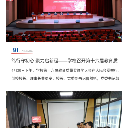
30
/ 2026-04
笃行守初心 聚力启新程——学校召开第十六届教育质量奖颁奖大会
4月30日下午，学校第十六届教育质量奖颁奖大会在人民会堂举行。
创校校长、理事长曹勇安，校长、党委副书记曹然彬，党委书记郭
伟东，党委副书记、纪委书记、副校长陈景鑫，副校长白雪、副校
长张静、副校长崔晓东，总会计师姜岩出席会议，全体教职工参
会。会议由全面质量管理办公室主任孟艳辉主持。大会在艺术与体
育学院、信息学院带来的开场舞《越来越好》中拉开序幕。会上，
孟艳辉介绍第十六届教育质量奖总体情况，本届教育质量...