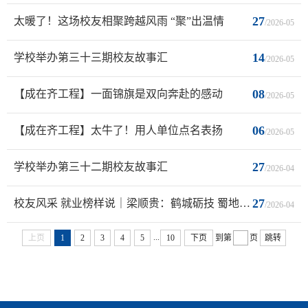
27
太暖了！这场校友相聚跨越风雨 “聚”出温情
/2026-05
14
学校举办第三十三期校友故事汇
/2026-05
08
【成在齐工程】一面锦旗是双向奔赴的感动
/2026-05
06
【成在齐工程】太牛了！用人单位点名表扬
/2026-05
27
学校举办第三十二期校友故事汇
/2026-04
27
校友风采 就业榜样说｜梁顺贵：鹤城砺技 蜀地启航
/2026-04
...
上页
1
2
3
4
5
10
下页
到第
页
跳转