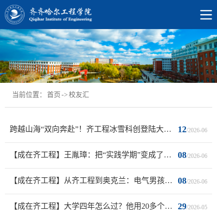
当前位置：
首页
->
校友汇
12
跨越山海“双向奔赴”！齐工程冰雪科创登陆大湾区，这波联动太燃！
/2026-06
08
【成在齐工程】王胤璋：把“实践学期”变成了职场加速器
/2026-06
08
【成在齐工程】从齐工程到奥克兰：电气男孩与一封世界百强名校录取信
/2026-06
29
【成在齐工程】大学四年怎么过？他用20多个奖和近9万元奖金回答了
/2026-05