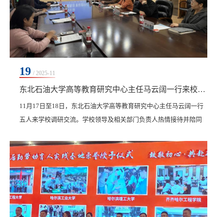
19
/ 2025-11
东北石油大学高等教育研究中心主任马云阔一行来校调研交流
11月17日至18日，东北石油大学高等教育研究中心主任马云阔一行
五人来学校调研交流。学校领导及相关部门负责人热情接待并陪同
调研。在副校长张静的陪同下，马云阔主任一行实地走访了学校产
教融合基地，深入了解基地的建设与运行情况。通过现场观摩与交
流，调研组对学校产教融合的前瞻规划与系统化实施给予了充分肯
定。随后，双方在图书馆603南会议室举行座谈。创校校长、理事长
曹勇安，张静以及教务处相关人员参与交流。曹勇安作...