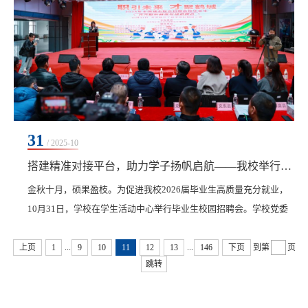
31
/ 2025-10
搭建精准对接平台，助力学子扬帆启航——我校举行2026届毕业生校园招聘会
金秋十月，硕果盈枝。为促进我校2026届毕业生高质量充分就业，
10月31日，学校在学生活动中心举行毕业生校园招聘会。学校党委
书记郭伟东，党委副书记、纪委书记、副校长陈景鑫出席大会，各
...
...
学院院长、书记，专业负责人、生涯导师、辅导员及2000余名毕业
上页
1
9
10
11
12
13
146
下页
到第
页
跳转
生参加。招聘会由学生发展中心主任康静主持。此次招聘会由我校
与齐齐哈尔市人力资源和社会保障局联合举办，共吸引武汉华中数
控股份有限公司、中核齐齐哈尔环保科技有限公司、齐...