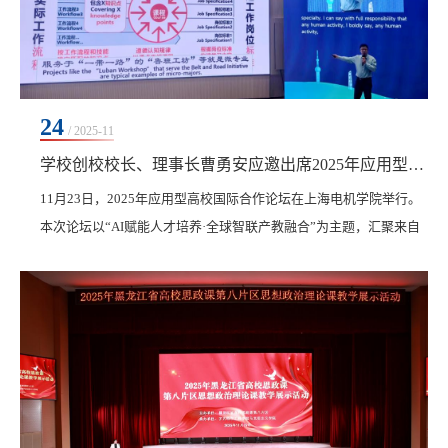
24
/ 2025-11
学校创校校长、理事长曹勇安应邀出席2025年应用型高校国际合作论坛并作主旨报告
‍11月23日，2025年应用型高校国际合作论坛在上海电机学院举行。
本次论坛以“AI赋能人才培养·全球智联产教融合”为主题，汇聚来自
中国、德国、法国、英国等十余个国家的高校领导、专家学者及企
业代表，共同探讨人工智能时代背景下应用型高校的国际化路径与
产教融合新范式。学校创校校长、理事长曹勇安应邀在主论坛作了
题为《AI赋能于“一带一路”人才培养》的主旨报告，深入剖析了“一
带一路”沿线国家人才培养面临的主要挑战，...