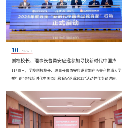
10
/ 2025-11
创校校长、理事长曹勇安应邀参加寻找新时代中国杰出教育家论道2025活动
11月8日，学校创校校长、理事长曹勇安应邀参加在西交利物浦大学
举行的“寻找新时代中国杰出教育家论道2025”活动并作专题讲座。
在“论道二——高等教育生态重构”环节，曹勇安作了题为“课程开发
的逻辑、原理与方法”的专题讲座。他首先介绍了人类发展史上教育
的三次生态重构。阐述了从人才培养目标到课点的课程开发与质量
保障的底层逻辑，分析了FT与OBE同一性的逻辑以及差异性的方
面，并得出两者理念相同、同向同行，且FT模式...