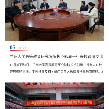
05
/ 2025-11
兰州大学高等教育研究院院长卢彩晨一行来校调研交流
​11月3日至5日，兰州大学高等教育研究院院长卢彩晨一行九人来校
开展调研交流。学校领导及相关部门负责人热情接待并陪同调研。3
日上午，卢彩晨一行在学校副校长张静的陪同下，实地考察了我校
校内实训基地。调研组先后走访了产教融合基地、新能源汽车实训
中心、齐三机床等地，详细了解了各实训场所的设施设备、运行模
式以及学生在真实生产环境中的实践教学情况，对我校在实践教学
条件和产教融合方面取得的成果给予了高度评价。随...