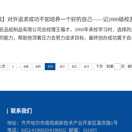
谈】对外追求成功不如培养一个好的自己——记2000级校
名品纸制品有限公司总经理王福才，2000年来校学习时，选择
的能力，帮助他顶着压力去努力追求目标，最终创办成功属于自己的
...
上页
1
448
449
450
451
452
453
下页
到第
页
跳
联系我们
地址：齐齐哈尔市南苑高新技术产业开发区喜庆路1号
电话：0452-6186020/6186022 邮编：161005