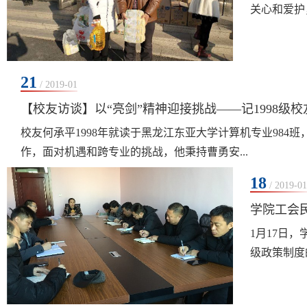
关心和爱护
21
/ 2019-01
【校友访谈】以“亮剑”精神迎接挑战——记1998级
校友何承平1998年就读于黑龙江东亚大学计算机专业98
作，面对机遇和跨专业的挑战，他秉持曹勇安...
18
/ 2019-01
学院工会民
1月17日
级政策制度