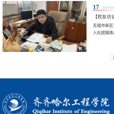
17
/ 2019-01
【校友访
无锡市新区
入社团锻炼