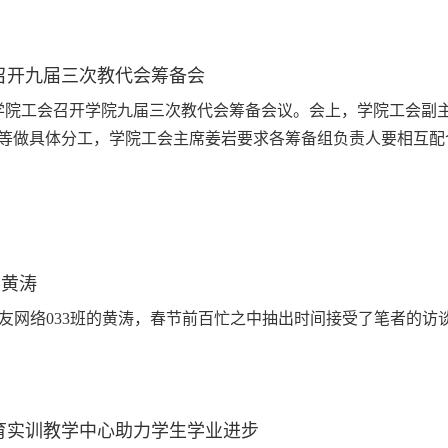
召开九届三次教代会筹备会
，学院工会召开学院九届三次教代会筹备会议。会上，学院工会副
等做具体分工，学院工会主席姜岩要求各筹备组负责人要相互配合，
友黄涛
网络033班的黄涛，春节前百忙之中抽出时间接受了笔者的访谈
育实训教学中心助力学生学业进步