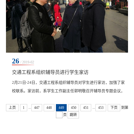
26
/ 2019-02
交通工程系组织辅导员进行学生家访
2月21日-24日，交通工程系组织辅导员对学生进行家访，加强了家
校联系。家访前，系学生工作副主任郭明敬召开辅导员专题会议，
对各班级学生情况进行分析，确定家访对象，并分别制定家访计
...
...
划。此次家访，辅导员们共走访...
上页
1
447
448
449
450
451
453
下页
到第
页
跳转