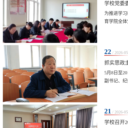
学校党委
为推进学习
育学院全体
效发展的理
础性作用，
22
/ 2026-05
抓实思政
5月8日至
副书记、纪
主义理论体
校长曹然彬
21
/ 2026-05
学校召开