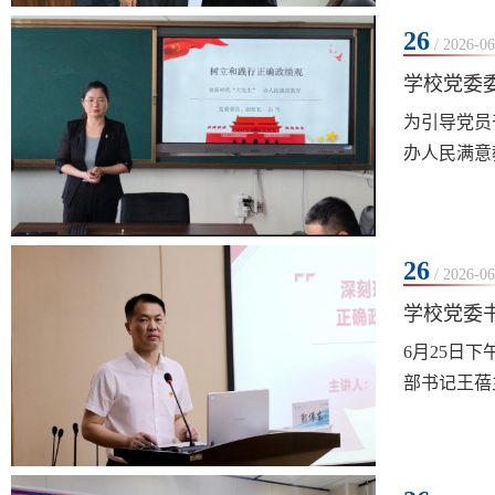
26
/ 2026-06
学校党委
为引导党员
办人民满意
足岗位躬身
所辖部门的
26
/ 2026-06
学校党委
6月25日
部书记王蓓
基，把稳“
功，勇于攻