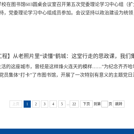
，学校在图书馆603圆桌会议室召开第五次党委理论学习中心组（
持，党委理论学习中心组成员参加。会议坚持以政治建设为统领
论学习往深里走、往实里走、往心里走。党委委员、副校长张静
进行系统阐释，引导全体成员...
工程】从老照片里“读懂”鹤城：这堂行走的思政课，我们
们生活的这座城市，曾经是这样烽火连天的模样……”为纪念齐齐
党员集体“打卡”了市图书馆，开展了一次特别有意义的主题党
场与历史的“面对面”对话。走进展厅，251幅老照片与新摄影
，将齐齐哈尔从战火纷...
...
上页
1
2
3
4
5
22
下页
到第
页
跳转