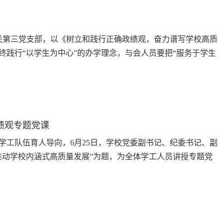
关第三党支部，以《树立和践行正确政绩观，奋力谱写学校高质
践行“以学生为中心”的办学理念，与会人员要把“服务于学生
审核评估整改、硕士学位授予立项建设的关键攻坚期，要把正确
绩观专题党课
工队伍育人导向，6月25日，学校党委副书记、纪委书记、副
推动学校内涵式高质量发展”为题，为全体学工人员讲授专题党
学生为中心”的教育理念，精准把握青年成长规律，并着重从完