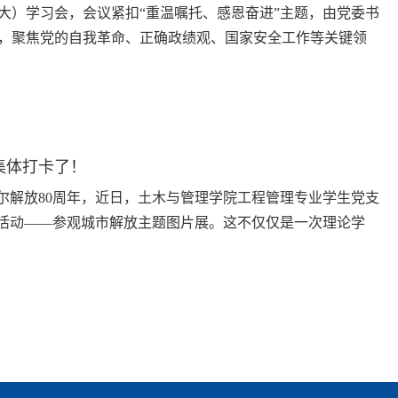
扩大）学习会，会议紧扣“重温嘱托、感恩奋进”主题，由党委书
，聚焦党的自我革命、正确政绩观、国家安全工作等关键领
领学《论党的自我革命》，从核心要义、实践要求等层面，结
集体打卡了！
哈尔解放80周年，近日，土木与管理学院工程管理专业学生党支
日活动——参观城市解放主题图片展。这不仅仅是一次理论学
作品瞬间将同学们拉入时光隧道。展览分为四个板块，如同一本立