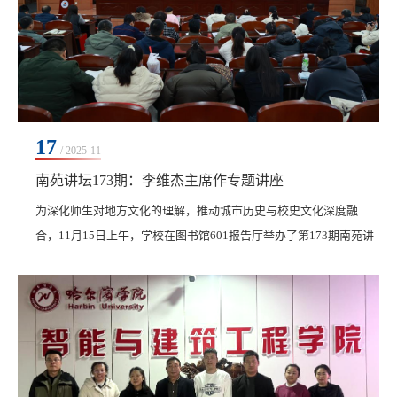
17
/ 2025-11
南苑讲坛173期：李维杰主席作专题讲座
为深化师生对地方文化的理解，推动城市历史与校史文化深度融
合，11月15日上午，学校在图书馆601报告厅举办了第173期南苑讲
坛。本次讲坛特邀齐齐哈尔市社会科学界联合会党组书记、主席、
一级调研员李维杰担任主讲。他以“在历史文化传承中厚植自信底蕴
——你所应该知道的齐齐哈尔历史”为题作专题讲座。学校领导、骨
干学习班成员、马克思主义学院全体教师共同参与。李维杰以深厚
的学识，从四个维度系统解读了齐齐哈尔的历史文化...