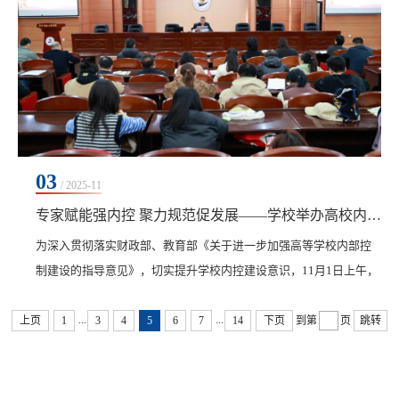
03
/ 2025-11
专家赋能强内控 聚力规范促发展——学校举办高校内部控制建设专题宣讲会
为深入贯彻落实财政部、教育部《关于进一步加强高等学校内部控
制建设的指导意见》，切实提升学校内控建设意识，11月1日上午，
我校特邀黑龙江农业工程职业学院财务处处长(国有资产管理办公室
...
...
主任)，纪委委员邱宇航开展内部控制建设专题宣讲。学校领导及全
上页
1
3
4
5
6
7
14
下页
到第
页
跳转
体中层干部参加学习。邱宇航具有深厚的理论积淀和丰富的实践经
验，担任中国教育会计协会高职会计分会理事、黑龙江省高等教育
资产管理协会副会长等多项职务，同时也是黑龙江高...