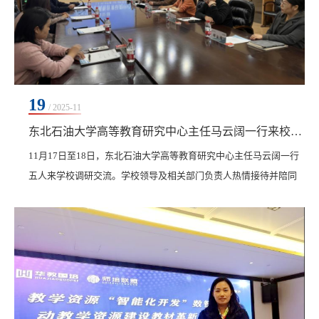
19
/ 2025-11
东北石油大学高等教育研究中心主任马云阔一行来校调研交流
11月17日至18日，东北石油大学高等教育研究中心主任马云阔一行
五人来学校调研交流。学校领导及相关部门负责人热情接待并陪同
调研。在副校长张静的陪同下，马云阔主任一行实地走访了学校产
教融合基地，深入了解基地的建设与运行情况。通过现场观摩与交
流，调研组对学校产教融合的前瞻规划与系统化实施给予了充分肯
定。随后，双方在图书馆603南会议室举行座谈。创校校长、理事长
曹勇安，张静以及教务处相关人员参与交流。曹勇安作...