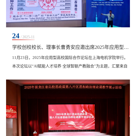
24
/ 2025-11
学校创校校长、理事长曹勇安应邀出席2025年应用型高校国际合作论坛并作主旨报告
‍11月23日，2025年应用型高校国际合作论坛在上海电机学院举行。
本次论坛以“AI赋能人才培养·全球智联产教融合”为主题，汇聚来自
中国、德国、法国、英国等十余个国家的高校领导、专家学者及企
业代表，共同探讨人工智能时代背景下应用型高校的国际化路径与
产教融合新范式。学校创校校长、理事长曹勇安应邀在主论坛作了
题为《AI赋能于“一带一路”人才培养》的主旨报告，深入剖析了“一
带一路”沿线国家人才培养面临的主要挑战，...