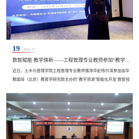
19
/ 2025-11
数智赋能 教学焕新——工程管理专业教师参加“教学资源智能化开发”专题培训
近日，土木与管理学院工程管理专业教师骆净华赴哈尔滨参加由华
教国培（北京）教育学研究院主办的“教学资源‘智能化开发’数智技
术驱动教学资源建设教材革新专题培训”。​本次培训汇聚全国高校教
师与教育技术专家，围绕“AI赋能教学资源开发”主题，设置“资源生
成、资源设计、新型教材、资源创新”四大模块，内容兼具前沿性与
实操性。天津大学王鑫教授聚焦知识图谱与智能体在新型教材中的
应用；大连理工大学赖晓晨教授结合大...