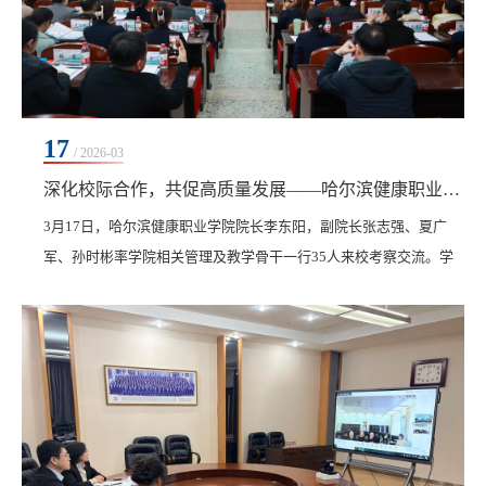
17
/ 2026-03
深化校际合作，共促高质量发展——哈尔滨健康职业学院来校考察交流
3月17日，哈尔滨健康职业学院院长李东阳，副院长张志强、夏广
军、孙时彬率学院相关管理及教学骨干一行35人来校考察交流。学
校创校校长、理事长曹勇安，校长曹然彬，党委书记郭伟东，党委
副书记、纪委书记、副校长陈景鑫，副校长白雪、张静热情接待，
相关部门负责人陪同交流。考察团在学校领导的陪同下参观了学校
产教融合基地和校内实践教学场所，实地走访了人民会堂、游泳
馆、儿童健康管理中心、药食同源馆、健身馆、体育馆、冰...