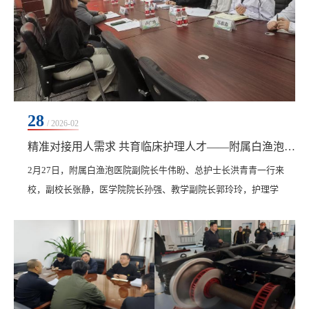
28
/ 2026-02
精准对接用人需求 共育临床护理人才——附属白渔泡医院来校洽谈“校外课堂”合作
2月27日，附属白渔泡医院副院长牛伟盼、总护士长洪青青一行来
校，副校长张静，医学院院长孙强、教学副院长郭玲玲，护理学
（专升本）专业长苏森森及相关骨干教师参加座谈。双方围绕护理
学（专升本）专业学生临床实践、深化“校外课堂”合作模式等事宜
进行深入交流。座谈会上，牛伟盼介绍了该院近年来的发展态势及
临床护理岗位的人才需求。他表示，随着医院服务能力的持续提
升，对高素质护理人才的需求日益增长，期待通过与学校的...