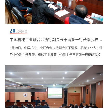
20
/ 2026-03
中国机械工业联合会执行副会长于清笈一行莅临我校考察交流
3月19日，中国机械工业联合会执行副会长于清笈、机械工业人才评
价中心副主任孙颐、机械工业教育中心副主任王志强一行莅临我校
考察交流。学校创校校长、理事长曹勇安，副校长张静，机电学院
院长敖林喆热情接待并陪同考察、座谈。 上午，考察团一行在学校
领导的陪同下深入校内实践教学场所及产教融合基地进行实地考
察。先后参观了齐三机床、新能源汽车实训中心、人民会堂、游泳
馆、药食同源馆、健身馆、冰上运动馆等地。考察团成...