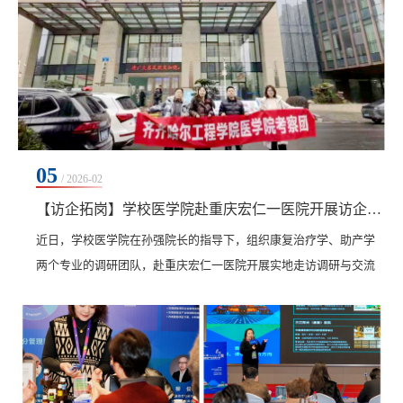
05
/ 2026-02
【访企拓岗】学校医学院赴重庆宏仁一医院开展访企拓岗
​近日，学校医学院在孙强院长的指导下，组织康复治疗学、助产学
两个专业的调研团队，赴重庆宏仁一医院开展实地走访调研与交流
座谈。重庆宏仁一医院陈院长、医务科游主任、科教科主任谭光海
热情接待了调研团队，双方围绕学科建设、人才培养、实践就业等
核心议题展开深入探讨。座谈会上，谭光海对调研团表示欢迎，介
绍了医院概况，重庆宏仁一医院旗下有多家分院及养老机构，学科
齐全且与重庆多家三甲医院建立专科联盟，作为多所...