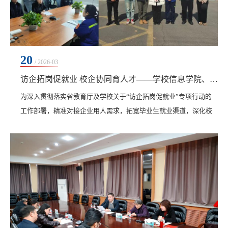
20
/ 2026-03
访企拓岗促就业 校企协同育人才——学校信息学院、艺术与体育学院联合赴甘南开展访企拓岗活动
​为深入贯彻落实省教育厅及学校关于“访企拓岗促就业”专项行动的
工作部署，精准对接企业用人需求，拓宽毕业生就业渠道，深化校
企合作育人模式，3月19日，在学校党委副书记、纪委书记、副校长
陈景鑫指导下，信息学院、艺术与体育学院院长郝丽娜带领信息学
院电子商务专业长徐一楠、计算机科学与技术专业长韩楠楠、艺术
与体育学院动画专业长佟鑫、艺术与体育学院视觉传达设计专业长
王昀碧，电子商务专业教师刘玉洁、姚明超、周健...