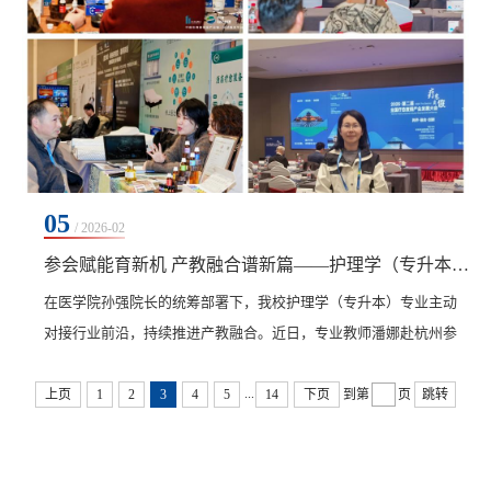
05
/ 2026-02
参会赋能育新机 产教融合谱新篇——护理学（专升本）专业借大会东风凝聚发展新动能
在医学院孙强院长的统筹部署下，我校护理学（专升本）专业主动
对接行业前沿，持续推进产教融合。近日，专业教师潘娜赴杭州参
加第二届全国疗愈度假产业发展大会，聚焦行业动态，拓展合作资
...
源，圆满完成参会任务。本次大会以“赋能健康产业，共创疗愈生
上页
1
2
3
4
5
14
下页
到第
页
跳转
态”为主题，汇集国内外专家学者与企业代表，围绕动物辅助治疗、
森林康养创新、精油疗愈应用等前沿议题展开深入交流。潘娜结合
护理学（专升本）人才培养定位，系统学习芳香疗愈...