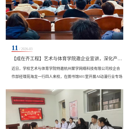
11
/ 2026-03
【成在齐工程】艺术与体育学院邀企业宣讲，深化产教融合培养数字创意人才
​近日，学校艺术与体育学院特邀杭州聚学网络科技有限公司校企合
作部经理苑海龙一行四人来校，在图书馆601室开展AI动漫行业专场
宣讲会。此次宣讲由动画专业长佟鑫、视觉专业长王昀碧共同主
持，150余名视觉与动画专业学生到场参会。宣讲会上，苑海龙结合
行业深耕经验，围绕AI动漫发展现状、核心技术、应用场景及未来
前景进行全面分享，并结合最新行业数据解读市场潜力与就业机
遇。同时，重点解析了AI漫剧制作相关岗位需求、企业...