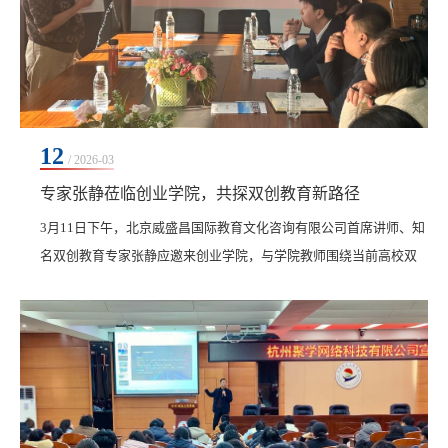
12
/ 2026-03
专家张静莅临创业学院，共探双创教育新路径
​3月11日下午，北京威盛昌国际教育文化咨询有限公司首席讲师、知
名双创教育专家张静应邀来创业学院，与学院教师围绕当前高校双
创教育发展路径展开深入座谈交流。创业学院院长单大海率领全体
教师热情接待，并全程参与座谈。座谈会上，单大海首先对张静的
到来表示热烈欢迎，随后提出了当前学院在双创项目落地路径等方
面遇到的困惑。张静凭借丰富的双创教育经验与深厚的学术积淀，
为在场教师提供了极具针对性的指导与宝贵建议。张...