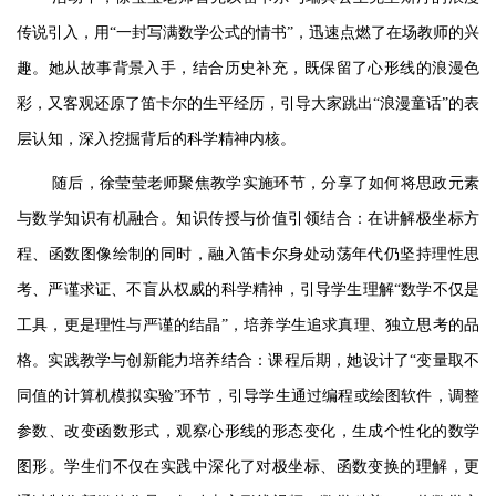
传说引入，用
“一封写满数学公式的情书”，迅速点燃了在场教师的兴
趣。她从故事背景入手，结合历史补充，既保留了心形线的浪漫色
彩，又客观还原了笛卡尔的生平经历，引导大家跳出“浪漫童话”的表
层认知，深入挖掘背后的科学精神内核。
随后，徐莹莹老师聚焦教学实施环节，分享了如何将思政元素
与数学知识有机融合
。
知识传授与价值引领结合：在讲解极坐标方
程、函数图像绘制的同时，融入笛卡尔身处动荡年代仍坚持理性思
考、严谨求证、不盲从权威的科学精神，引导学生理解
“数学不仅是
工具，更是理性与严谨的结晶”，培养学生追求真理、独立思考的品
格。实践教学与创新能力培养结合：课程后期，她设计了“变量取不
同值的计算机模拟实验”环节，引导学生通过编程或绘图软件，调整
参数、改变函数形式，观察心形线的形态变化，生成个性化的数学
图形。学生们不仅在实践中深化了对极坐标、函数变换的理解，更