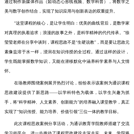
通过制作新媒体作品（如动态心形线视频、数学科普），将数学之
美与数字创作结合，实现了知识应用与创新表达的双重提升。
“这堂课程的核心，是让学生明白：优美的曲线背后，是数学家
对真理的执着追求；浪漫的故事之外，是科学精神的代代传承。”徐
莹莹老师在分享中谈到，课程思政不是“生硬说教”，而是要让思政元
素像盐溶于水一样，浸润在知识传授的全过程。通过这样的设计，
学生既能掌握数学知识，又能在潜移默化中涵养科学素养与人文情
怀。
在场教师围绕案例展开热烈讨论，纷纷表示该案例为通识课程
思政建设提供了新思路
——以学科特色为载体，以学生兴趣为抓
手，将“科学精神、人文素养、创新能力”的培养融入课堂教学，真正
实现了“知识传授、能力培养、价值引领”三位一体的教学目标。
此次课程思政案例分享活动，为通识教育学院教师搭建了交流
学习的平台，进一步推动了课程思政建设走深走实。未来，学院将