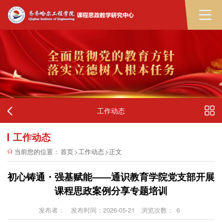
工作动态
工作动态
当前您的位置：
首页
>
工作动态
>
正文
初心铸通・强基赋能——通识教育学院党支部开展
课程思政案例分享专题培训
发布者：
发布时间：2026-05-21
浏览次数：
6