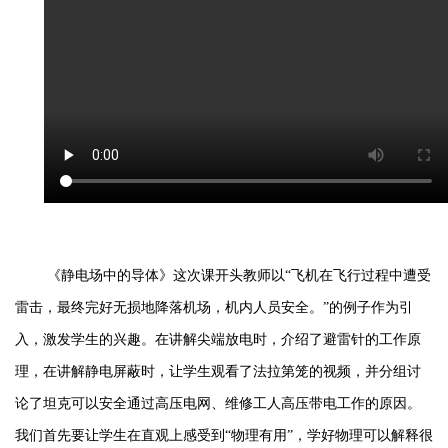
《静电场中的导体》这次
课开头
教师
以
“飞机在飞行过程中遭受
雷击，最终完好无损地降落机场，机内人员安全。”的例子作为引
入，激发学
生
的兴趣。在讲解尖端放电时，介绍了避雷针的工作原
理，在讲解静电屏蔽时，让学
生
观看了法拉第笼的视频，并分组讨
论了坦克可以安全通过高压电网、维修工人高压带电工作的原因。
我们首先要让学
生
在直观上感受到
“物理有用”，学好物理可以解释很