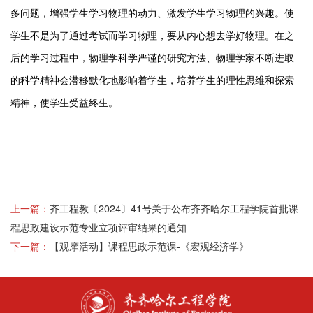
多问题，增强学
生
学习物理的动力、激发学
生
学习物理的兴趣。使
学
生
不是为了通过考试而学习物理，要从内心想去学好物理。在之
后的学习过程中，物理学科学严谨的研究方法、物理学家不断进取
的科学精神会潜移默化地影响着学
生
，培养学
生
的理性思维和探索
精神，使学
生
受益终生。
上一篇：
齐工程教〔2024〕41号关于公布齐齐哈尔工程学院首批课
程思政建设示范专业立项评审结果的通知
下一篇：
【观摩活动】课程思政示范课-《​宏观经济学》