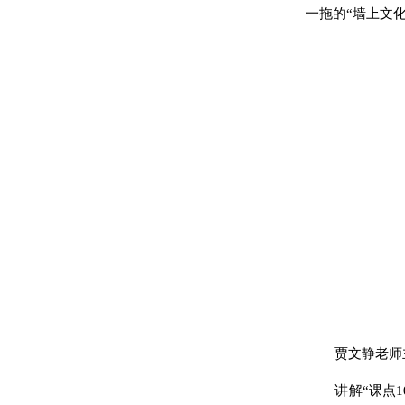
一拖的“墙上文
贾文静老师
讲解
“课点