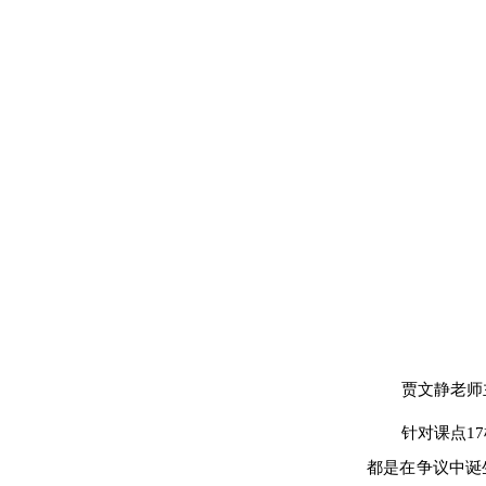
贾文静老师
针对
课点
1
都是在争议中诞