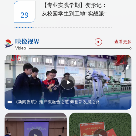
【专业实践学期】变形记：
2026/07
29
从校园学生到工地“实战派”
映像视界
2026/07
查看更多
Video
《新闻夜航》走产教融合之道 奔创新发展之路