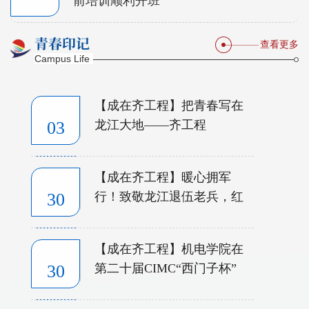
前培训顺利开班
青春印记
查看更多
Campus Life
【成在齐工程】把青春写在
03
龙江大地——齐工程
2026“三下乡”圆满收官
【成在齐工程】暖心拥军
2026/08
30
行！致敬龙江退伍老兵，红
色薪火代代传
【成在齐工程】机电学院在
2026/07
30
第二十届CIMC“西门子杯”
中国智能制造挑战赛斩获多
项重磅荣誉