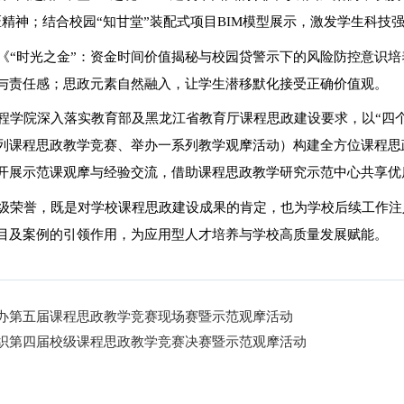
匠精神；结合校园“知甘堂”装配式项目BIM模型展示，激发学生科技
《“时光之金”：资金时间价值揭秘与校园贷警示下的风险防控意识
与责任感；思政元素自然融入，让学生潜移默化接受正确价值观。
程学院深入落实教育部及黑龙江省教育厅课程思政建设要求，以“四
列课程思政教学竞赛、举办一系列教学观摩活动）构建全方位课程思
开展示范课观摩与经验交流，借助课程思政教学研究示范中心共享优
级荣誉，既是对学校课程思政建设成果的肯定，也为学校后续工作注
目及案例的引领作用，为应用型人才培养与学校高质量发展赋能。
办第五届课程思政教学竞赛现场赛暨示范观摩活动
织第四届校级课程思政教学竞赛决赛暨示范观摩活动