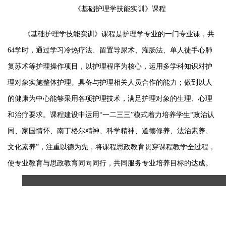
《基础护理学技能实训》课程
《
基础护理学技能实训
》课程是
护理学
专业的一门
专业课
，共
64
学时，
通过学习冷热疗法、留置导尿术、灌肠法、单人徒手心肺
复苏术等护理操作项目，以护理程序为核心，运用多学科知识对护
理对象实施整体护理。具备与护理相关人员合作的能力；做到以人
的健康为中心能够采用各项护理技术，满足护理对象的生理、心理
和治疗要求。课程建设中运用
“一二三三”模式着力培养学生“政治认
同、家国情怀、南丁格尔精神、科学精神、道德修养、法治素养、
文化素养”，注重以德为先，将课程思政教育贯穿课程教学全过程，
使专业教育与思政教育同向同行，共同服务专业培养目标的达成。