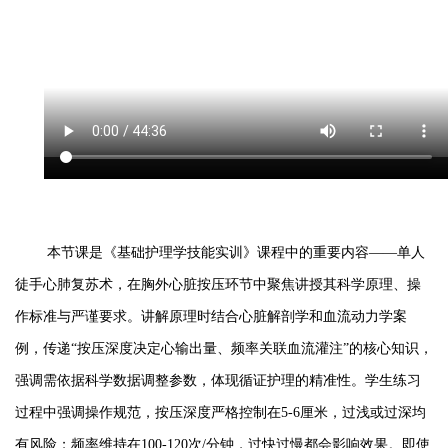
本节课是《基础护理学技能实训》课程中的重要内容
——单人
徒手心肺复苏术，在胸外心脏按压环节中聚焦讲授其科学原理、操
作标准与严谨要求。讲解原理时结合心脏解剖学和血流动力学案
例，传递“按压深度决定心输出量、频率关联血流灌注”的核心知识，
强调需依据科学数据调整参数，体现循证护理的精准性。学生练习
过程中强调操作规范，按压深度严格控制在5-6厘米，过浅或过深均
有风险；频率维持在100-120次/分钟，过快过慢都会影响效果。即使