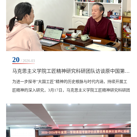
20
/ 2026-03
马克思主义学院工匠精神研究科研团队访谈原中国第一重型机械集团公司铆焊厂厂长李文孝
为进一步探寻“大国工匠”精神的历史根脉与时代内涵，持续开展工
匠精神的深入研究，3月17日，马克思主义学院工匠精神研究科研团
队（省哲社科课题团队）负责人李娜及成员赵欣、王笑晨，赴山海
关对原中国第一重型机械集团公司铆焊厂厂长李文孝进行了深度访
谈。李文孝厂长出身普通家庭，父亲“诚实、能吃苦、廉洁”的言传
身教，以及“上级不可到下级家中吃饭”等家训，为他日后坚守原则
奠定了坚实基础。中学时担任班长的经历，培养...