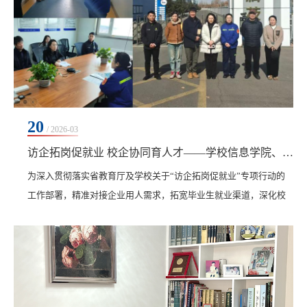
20
/ 2026-03
访企拓岗促就业 校企协同育人才——学校信息学院、艺术与体育学院联合赴甘南开展访企拓岗活动
​为深入贯彻落实省教育厅及学校关于“访企拓岗促就业”专项行动的
工作部署，精准对接企业用人需求，拓宽毕业生就业渠道，深化校
企合作育人模式，3月19日，在学校党委副书记、纪委书记、副校长
陈景鑫指导下，信息学院、艺术与体育学院院长郝丽娜带领信息学
院电子商务专业长徐一楠、计算机科学与技术专业长韩楠楠、艺术
与体育学院动画专业长佟鑫、艺术与体育学院视觉传达设计专业长
王昀碧，电子商务专业教师刘玉洁、姚明超、周健...