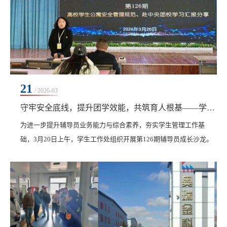
21
/ 2026-03
守牢安全底线，提升团学效能，共筑育人根基——学生工作处组织开展第126期辅导员沙龙活动
​为进一步提升辅导员业务能力与综合素养，夯实学生管理工作基
础，3月20日上午，学生工作处组织开展第126期辅导员成长沙龙。
本期沙龙聚焦高校学生公寓安全管理与团学工作能力提升两大核心
内容。全体辅导员参加学习交流。武装部部长、学生工作处副处长
孙晓芳围绕《高等学校学生公寓管理规范》进行专题解读，他结合
学校公寓管理实际，从规范适用范围、管理原则讲起，系统阐述公
寓安全管理责任分工、工作要求、评价改进等核心内容...