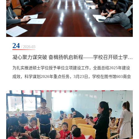
24
/ 2026-03
凝心聚力谋突破 奋楫扬帆启新程——学校召开硕士学位授予单位立项建设2025年总结暨2026年工作部署会议
为扎实推进硕士学位授予单位立项建设工作，全面总结2025年建设
成效，科学谋划2026年重点任务，3月23日，学校在图书馆603南会
议室召开硕士学位授予单位立项建设2025年总结暨2026年工作部署
会议。副校长张静出席会议并作指导讲话。教务处、科研处、人事
处、土木与管理学院、医学院、图文信息中心、学工处、资产处、
财务处、校办等部门负责人及工作骨干参加会议。会议伊始，各牵
头单位和硕士点建设单位分别作专题汇报。人事处、教...