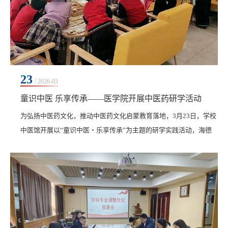
23
/ 2026-03
童识中医 乐享传承——医学院开展中医药研学活动
为弘扬中医药文化，推动中医药文化启蒙教育落地，3月23日，学校
中医馆开展以“童识中医・乐享传承”为主题的研学实践活动，海德
宝贝幼儿园60名儿童参加。本次研学实践活动由医学院精心策划设
计，结合幼儿认知特点与中医药文化启蒙需求，量身打造三大趣味
研学模块，让孩子们在看、闻、摸、做、学的多元互动中认识中医
药知识。活动依托学校的专业师资与中医药教学资源，以分组同步
轮转的形式开展。在“识百草、辨中药”环节，中药...