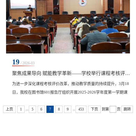
19
/ 2026-03
聚焦成果导向 赋能教学革新——学校举行课程考核评价改革优秀案例交流评比活动
为进一步深化课程考核评价改革，推动教学质量的持续提升，3月18
日，我校在图书馆601报告厅组织开展2025-2026学年度第一学期课
程考核评价改革优秀案例交流评比活动，通过搭建交流平台，分享
...
...
一线教学经验，推广科学、多元、注重过程与能力养成的评价方
上页
1
5
6
7
8
9
453
下页
到第
页
跳转
式。教务处处长李文禹、各二级学院教学副院长及全体教师参加了
此次活动。活动由考务科科长冯洁主持。活动伊始，冯洁介绍了
2025-2026学年度第一学期课程考核评价改革优秀案例初选...