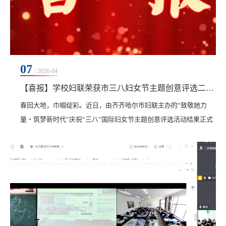
07
/ 2026-04
【喜报】学校妇联荣获市三八妇女节主题创意评选二等奖
春回大地，巾帼绽彩。近日，由齐齐哈尔市妇联主办的“致敬她力
量・筑梦新时代”庆祝“三八”国际妇女节主题创意评选活动结果正式
公布，学校妇联凭借精心组织、特色鲜明、成效突出的主题活动荣
获二等奖，充分展现了学校巾帼风采与妇联工作活力。为庆祝第116
个“三八”妇女节，市妇联开展本次评选，旨在展现女性爱岗敬业、
奋发有为的精神风貌，传递妇联“娘家人”的温暖与力量。学校妇联
紧扣活动主题，立足校园特色，组织开展形式...