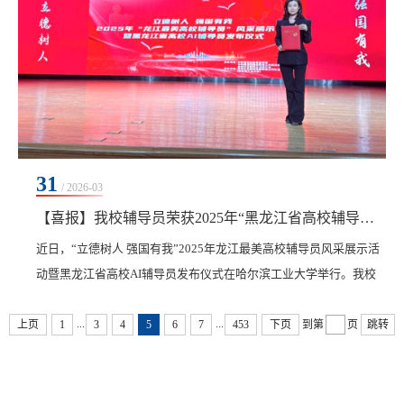
31
/ 2026-03
【喜报】我校辅导员荣获2025年“黑龙江省高校辅导员年度人物提名”称号
​近日，“立德树人 强国有我”2025年龙江最美高校辅导员风采展示活
动暨黑龙江省高校AI辅导员发布仪式在哈尔滨工业大学举行。我校
机电学院辅导员王虹荣获2025年“黑龙江省高校辅导员年度人物提
...
...
名”称号，并上台领奖。校党委副书记、纪委书记、副校长陈景鑫，
上页
1
3
4
5
6
7
453
下页
到第
页
跳转
学生工作处处长王丽萍，辅导员代表参加活动。本次活动由省委宣
传部、省委教育工委、省教科文卫体工会联合主办，汇聚全省高校
优秀思政工作者，共话育人初心、共展师德风采...