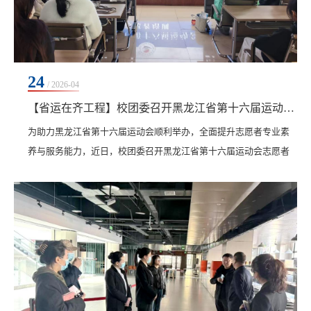
24
/ 2026-04
【省运在齐工程】校团委召开黑龙江省第十六届运动会志愿者培训第一次会议
​为助力黑龙江省第十六届运动会顺利举办，全面提升志愿者专业素
养与服务能力，近日，校团委召开黑龙江省第十六届运动会志愿者
培训第一次会议。此次培训由团委书记高士涵主讲，共有100名学生
参加。培训重点围绕志愿服务职责与仪容着装两大核心内容展开指
导。在服务职责方面，培训明确了志愿者在岗位引导、秩序维护、
后勤保障及观众服务等工作中的具体要求，强调要坚守岗位、服从
调度、热情履职，以严谨态度确保赛事运行平稳有序...