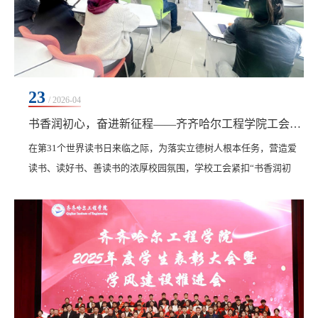
23
/ 2026-04
书香润初心，奋进新征程——齐齐哈尔工程学院工会开展世界读书日系列主题活动
在第31个世界读书日来临之际，为落实立德树人根本任务，营造爱
读书、读好书、善读书的浓厚校园氛围，学校工会紧扣“书香润初
心，奋进新征程”主题，于4月21日至23日面向全体教职工组织开展
了“与书同行”读书分享会、“一页荐书·书香寄语”、专题领学及家风
主题宣传等系列活动。活动以书香涵养初心、以阅读凝聚力量，有
力推动校园文化建设走深走实。思想引领铸魂育人。学校工会组织
开展专题学习，由校工会主席白雪带头领学，各...