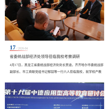
17
/ 2026-04
省委统战部经济处领导莅临我校考察调研
4月17日，黑龙江省委统战部经济处处长贾迪，齐齐哈尔市委统战部
副部长、市工商联党组书记郁喆等一行六人莅临我校，就学校产教
融合、“海绵式学校、创业型大学”建设情况进行考察调研。学校副
校长、集团总经理崔晓东陪同调研。调研组一行实地走访了学校产
教融合基地，深入了解学校在实体化项目运营及人才培养模式等方
面的具体实践。调研组对学校产教融合取得的成效给予高度评价，
认为学校将专业建设与产业需求深度融合，实现了教...