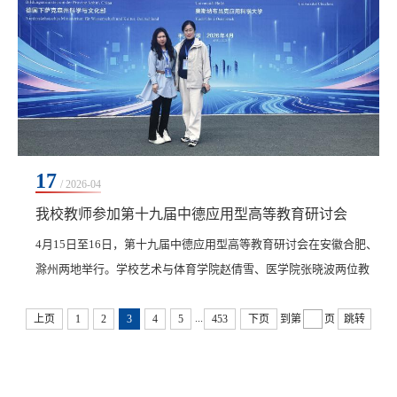
17
/ 2026-04
我校教师参加第十九届中德应用型高等教育研讨会
4月15日至16日，第十九届中德应用型高等教育研讨会在安徽合肥、
滁州两地举行。学校艺术与体育学院赵倩雪、医学院张晓波两位教
师应邀赴皖参会，与来自中德两国200余位高校及企业代表齐聚合肥
...
大学，围绕“AI赋能与学科交叉：构建应用型高等教育新生态”主题
上页
1
2
3
4
5
453
下页
到第
页
跳转
展开深入交流。本次研讨会由安徽省教育厅与德国下萨克森州科学
与文化部共同主办。开幕式上，安徽省省长王清宪指出，人工智能
正以颠覆性力量重塑教育生态，希望双方推动AI与...