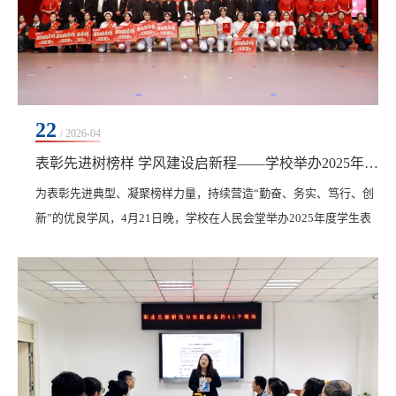
22
/ 2026-04
表彰先进树榜样 学风建设启新程——学校举办2025年度学生表彰大会暨学风建设推进会
​为表彰先进典型、凝聚榜样力量，持续营造“勤奋、务实、笃行、创
新”的优良学风，4月21日晚，学校在人民会堂举办2025年度学生表
彰大会暨学风建设推进会。学校党委副书记、纪委书记、副校长陈
景鑫出席会议，学生工作处处长王丽萍，副处长郭慧莹、孙晓芳，
各学院院长、党委副书记，全体辅导员，学生工作处教师参加大
会，千余名学生共同见证荣誉时刻。会议由团委书记高士涵主持。
本次大会共表彰19名国家奖学金获得者、220名国家...