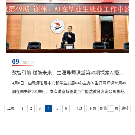
09
/ 2026-04
数智引航 赋能未来：生涯导师课堂第49期探索AI驱动下的就业工作新范式
4月8日，由教师发展中心和学生发展中心主办的生涯导师课堂第49
期在图书馆601举行。本次讲座特邀北京仁能达教育咨询公司总裁、
仁能达科技有限公司创始人，著名生涯教育专家、职业咨询师谢伟
...
主讲，学生发展中心主任康静主持，各学院领导、专业长、辅导员
上页
1
2
3
4
5
6
453
下页
到第
页
跳转
及生涯导师参加，共同探讨人工智能时代高校就业工作的破局与升
级。讲座中，谢伟以“龙虾AI”为引，生动展现了AI技术在就业服务
领域的广阔前景。他系统梳理了当前国内外主流大模...