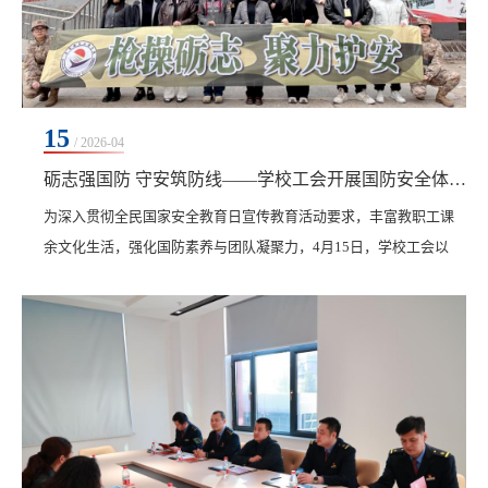
15
/ 2026-04
砺志强国防 守安筑防线——学校工会开展国防安全体验实践活动
为深入贯彻全民国家安全教育日宣传教育活动​要求，丰富教职工课
余文化生活，强化国防素养与团队凝聚力，4月15日，学校工会以
“枪操砺志，聚力护安”为主题，在2号教学区举办室内轻武器模拟射
击体验活动，全校教职工踊跃参与，在沉浸式实践中接受国防教
育、筑牢安全意识。活动严格按照安全、有序、规范的原则组织开
展。现场设置专项培训环节，专业指导人员围绕射击基础姿势、瞄
准技巧、模拟设备操作规范及安全注意事项进行系统...