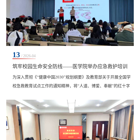
13
/ 2026-04
筑牢校园生命安全防线——医学院举办应急救护培训
为深入贯彻《“健康中国2030”规划纲要》及教育部关于开展全国学
校急救教育试点工作的通知精神，将“人道、博爱、奉献”的红十字
精神与大学生思政教育、劳动教育相结合，构建平安校园防线，4月
11日，学校医学院联合齐齐哈尔市红十字会龙沙区分会，组织开展
了应急救护专题培训。医学院院长孙强、教学副院长郭玲玲，艺术
与体育学院副院长高爱利，医学院教​职员工，保卫处教工及学生代
表共计90人参加培训。本次应急救护培训课程设...