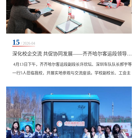
15
/ 2026-04
深化校企交流 共促协同发展——齐齐哈尔客运段领导莅临我校参观考察
4月13日下午，齐齐哈尔客运段副段长许欣坛、深圳车队队长郝宇等
一行5人莅临我校，开展实地参观与交流座谈。学校副校长、工会主
席白雪，工会副主席、学生工作处处长王丽萍陪同考察。考察团一
行先后参观了学校人民会堂、游泳馆、体育馆、冰上运动馆等场
馆，通过实地走访，详细了解我校在基础设施建设、发展规划布
局、产教融合实践及微专业开发等方面的具体举措与成效。随后，
双方在学校外事中心进行座谈交流。许欣坛对我校在基础...