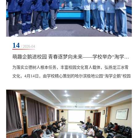
14
/ 2026-04
萌趣企鹅进校园 青春逐梦向未来——学校举办“淘学企鹅”校园游学活动
为落实立德树人根本任务，丰富校园文化育人载体，弘扬龙江冰雪
文化，4月14日，由学校精心策划的哈尔滨极地公园“淘学企鹅”校园
巡游活动在学校篮球场举行。珍稀南极企鹅集体亮相，以萌趣之姿
传递冰雪温度，以科普精神点亮青春心灵，与全校师生共同打造了
一堂兼具趣味性、教育性与文化性的育人实践课。本次活动是哈尔
滨极地公园原创核心文旅IP“淘学企鹅”全省高校巡游的重要一站，更
是学校深化“五育并举”、推动“冰雪文化+校...