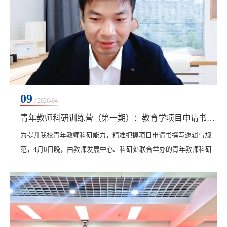
09
/ 2026-04
青年教师科研训练营（第一期）：教育学项目申请书逻辑构建与表达专题培训
​为提升我校青年教师科研能力，精准把握项目申请书撰写逻辑与规
范，4月8日晚，由教师发展中心、科研处联合举办的青年教师科研
训练营（第一期）在线开展。本次培训特邀兰州大学高等教育研究
院副教授耿乐乐主讲，科研处张平处长主持，全校200余位教师齐聚
云端参与学习。培训中，耿乐乐以《项目申请书的逻辑构建与表达
策略》为题，围绕目标导向、问题意识、学科视角三大核心理念，
结合自身主持国家社科基金、教育部人文社科项目等...